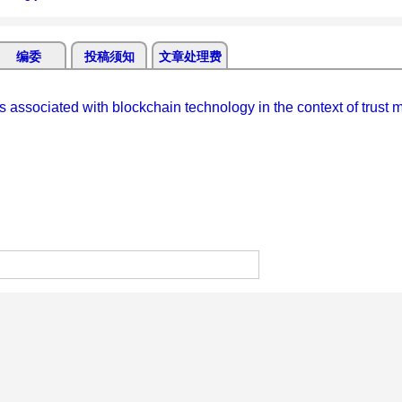
编委
投稿须知
文章处理费
 associated with blockchain technology in the context of trust