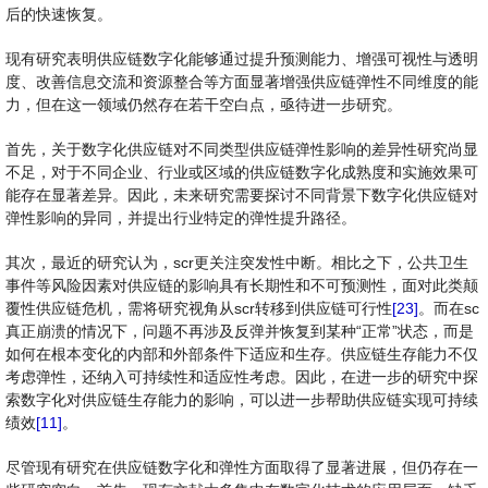
后的快速恢复。
现有研究表明供应链数字化能够通过提升预测能力、增强可视性与透明
度、改善信息交流和资源整合等方面显著增强供应链弹性不同维度的能
力，但在这一领域仍然存在若干空白点，亟待进一步研究。
首先，关于数字化供应链对不同类型供应链弹性影响的差异性研究尚显
不足，对于不同企业、行业或区域的供应链数字化成熟度和实施效果可
能存在显著差异。因此，未来研究需要探讨不同背景下数字化供应链对
弹性影响的异同，并提出行业特定的弹性提升路径。
其次，最近的研究认为，scr更关注突发性中断。相比之下，公共卫生
事件等风险因素对供应链的影响具有长期性和不可预测性，面对此类颠
覆性供应链危机，需将研究视角从scr转移到供应链可行性
[23]
。而在sc
真正崩溃的情况下，问题不再涉及反弹并恢复到某种“正常”状态，而是
如何在根本变化的内部和外部条件下适应和生存。供应链生存能力不仅
考虑弹性，还纳入可持续性和适应性考虑。因此，在进一步的研究中探
索数字化对供应链生存能力的影响，可以进一步帮助供应链实现可持续
绩效
[11]
。
尽管现有研究在供应链数字化和弹性方面取得了显著进展，但仍存在一