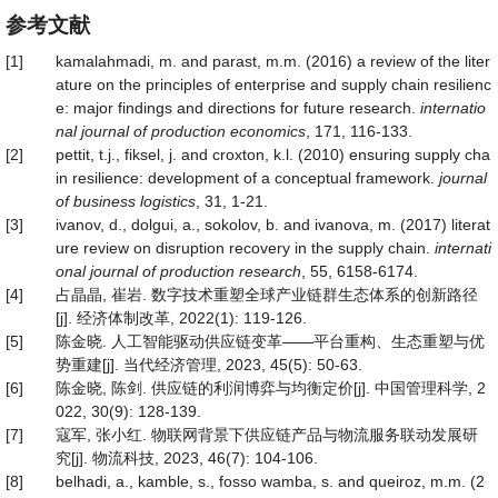
参考文献
[1]
kamalahmadi, m. and parast, m.m. (2016) a review of the liter
ature on the principles of enterprise and supply chain resilienc
e: major findings and directions for future research.
internatio
nal journal of production economics
, 171, 116-133.
[2]
pettit, t.j., fiksel, j. and croxton, k.l. (2010) ensuring supply cha
in resilience: development of a conceptual framework.
journal
of business logistics
, 31, 1-21.
[3]
ivanov, d., dolgui, a., sokolov, b. and ivanova, m. (2017) literat
ure review on disruption recovery in the supply chain.
internati
onal journal of production research
, 55, 6158-6174.
[4]
占晶晶, 崔岩. 数字技术重塑全球产业链群生态体系的创新路径
[j]. 经济体制改革, 2022(1): 119-126.
[5]
陈金晓. 人工智能驱动供应链变革——平台重构、生态重塑与优
势重建[j]. 当代经济管理, 2023, 45(5): 50-63.
[6]
陈金晓, 陈剑. 供应链的利润博弈与均衡定价[j]. 中国管理科学, 2
022, 30(9): 128-139.
[7]
寇军, 张小红. 物联网背景下供应链产品与物流服务联动发展研
究[j]. 物流科技, 2023, 46(7): 104-106.
[8]
belhadi, a., kamble, s., fosso wamba, s. and queiroz, m.m. (2