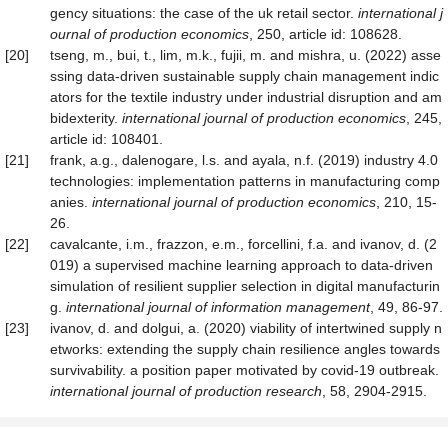
gency situations: the case of the uk retail sector.
international j
ournal of production economics
, 250, article id: 108628.
[20]
tseng, m., bui, t., lim, m.k., fujii, m. and mishra, u. (2022) asse
ssing data-driven sustainable supply chain management indic
ators for the textile industry under industrial disruption and am
bidexterity.
international journal of production economics
, 245,
article id: 108401.
[21]
frank, a.g., dalenogare, l.s. and ayala, n.f. (2019) industry 4.0
technologies: implementation patterns in manufacturing comp
anies.
international journal of production economics
, 210, 15-
26.
[22]
cavalcante, i.m., frazzon, e.m., forcellini, f.a. and ivanov, d. (2
019) a supervised machine learning approach to data-driven
simulation of resilient supplier selection in digital manufacturin
g.
international journal of information management
, 49, 86-97.
[23]
ivanov, d. and dolgui, a. (2020) viability of intertwined supply n
etworks: extending the supply chain resilience angles towards
survivability. a position paper motivated by covid-19 outbreak.
international journal of production research
, 58, 2904-2915.