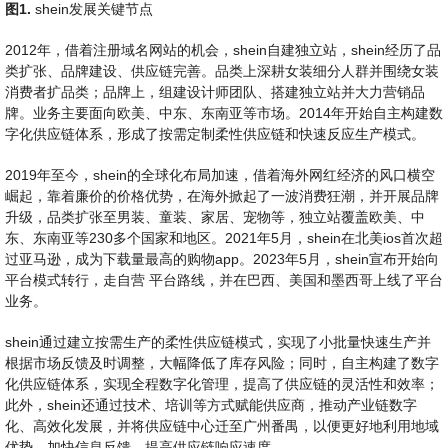
图
1
.
shein发展关键节点
2012年，借着注册域名网站的机会，shein自建独立站，shein经历了品
类扩张、品牌建设、供应链完善。品类上深耕女装细分人群并围绕女装
消费者扩品类；品牌上，组建设计师团队、搭建独立站并大力营销品
牌。业务主要面向欧美、中东、东南亚等市场。2014年开始自主构建数
字化供应链体系，形成了按需定制柔性供应链和快速反应生产模式。
2019年至今，shein的全球化布局加速，借着海外网红经济的风口横空
崛起，靠着廉价的价格优势，在海外掀起了一波消费狂潮，并开展品牌
升级，品类扩张至男装、童装、家居、宠物等，独立站覆盖欧美、中
东、东南亚等230多个国家和地区。2021年5月，shein在北美ios首次超
过亚马逊，成为下载量最高的购物app。2023年5月，shein宣布开始向
平台模式转行，走自营 平台路线，并在巴西、美国和墨西哥上线了平台
业务。
shein通过建立按需生产的柔性供应链模式，实现了小批量快速生产并
根据市场反馈及时调整，大幅降低了库存风险；同时，自主构建了数字
化供应链体系，实现全程数字化管理，提高了供应链的灵活性和效率；
此外，shein还通过技术、培训等方式赋能供应商，推动产业链数字
化、高效化发展，并将供应链中心迁至广州番禺，以便更好地利用地域
优势，加快信息反馈，提高供应链响应速度。