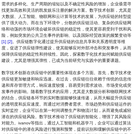
需求的多样化、生产周期的缩短以及不确定性风险的增加，企业亟需寻
找更加高效和灵活的凯发娱乐注册的解决方案。数字技术创新，尤其是
大数据、人工智能、物联网和云计算等技术的发展，为供应链的转型提
供了强大动力。而在当下环境中，分散的供应链活动、复杂的供应链网
络和动荡的市场环境会破坏供应链的稳定性，使其更容易受到干扰和风
险，例如突发的公共卫生事件的影响、以及国际经贸政策的频繁变动等
[1]
[2]
。供应链数字化通过提升供应链的信息共享和关系透明度等维
度，促进了供应链弹性建设，使其能够应对外部冲击和突发事件，从而
保障供应链的稳定性和持续性。因此，探索数字化技术如何赋能供应链
建设，尤其是增强其弹性，已成为当前研究与实践中的重要课题。
数字技术创新在供应链中的重要性体现在多个方面。首先，数字技术使
供应链更加敏捷和响应迅速。在过去，供应链往往依赖于传统的信息传
递和库存管理方式，响应速度较慢，容易受到需求波动、市场变化或突
发事件的影响。随着数字技术的应用，尤其是大数据分析和物联网技术
的结合，供应链各环节的实时数据能够快速传递，从而大幅提升供应链
的透明度和反应速度。而通过对消费者需求、市场趋势和供应链运作的
实时监控，企业可以在第一时间调整生产和物流计划，从而避免或减轻
潜在的供应链风险。数字技术推动了供应链的智能化，增强了其风险应
对能力。ivanov等指出，通过人工智能和机器学习，企业可以通过算法
对供应链中的潜在风险进行预测和预警，提前识别和缓解供应链中的不