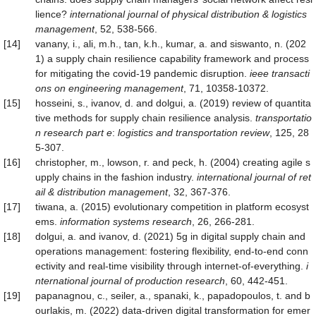
lience?
international journal of physical distribution & logistics
management
, 52, 538-566.
[14]
vanany, i., ali, m.h., tan, k.h., kumar, a. and siswanto, n. (202
1) a supply chain resilience capability framework and process
for mitigating the covid-19 pandemic disruption.
ieee transacti
ons on engineering management
, 71, 10358-10372.
[15]
hosseini, s., ivanov, d. and dolgui, a. (2019) review of quantita
tive methods for supply chain resilience analysis.
transportatio
n research part e
:
logistics and transportation review
, 125, 28
5-307.
[16]
christopher, m., lowson, r. and peck, h. (2004) creating agile s
upply chains in the fashion industry.
international journal of ret
ail & distribution management
, 32, 367-376.
[17]
tiwana, a. (2015) evolutionary competition in platform ecosyst
ems.
information systems research
, 26, 266-281.
[18]
dolgui, a. and ivanov, d. (2021) 5g in digital supply chain and
operations management: fostering flexibility, end-to-end conn
ectivity and real-time visibility through internet-of-everything.
i
nternational journal of production research
, 60, 442-451.
[19]
papanagnou, c., seiler, a., spanaki, k., papadopoulos, t. and b
ourlakis, m. (2022) data-driven digital transformation for emer