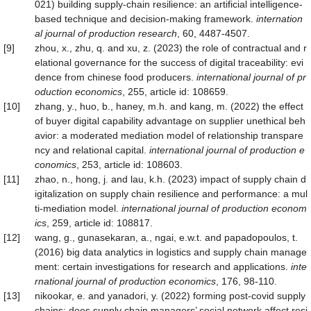
021) building supply-chain resilience: an artificial intelligence-
based technique and decision-making framework.
internation
al journal of production research
, 60, 4487-4507.
[9]
zhou, x., zhu, q. and xu, z. (2023) the role of contractual and r
elational governance for the success of digital traceability: evi
dence from chinese food producers.
international journal of pr
oduction economics
, 255, article id: 108659.
[10]
zhang, y., huo, b., haney, m.h. and kang, m. (2022) the effect
of buyer digital capability advantage on supplier unethical beh
avior: a moderated mediation model of relationship transpare
ncy and relational capital.
international journal of production e
conomics
, 253, article id: 108603.
[11]
zhao, n., hong, j. and lau, k.h. (2023) impact of supply chain d
igitalization on supply chain resilience and performance: a mul
ti-mediation model.
international journal of production econom
ics
, 259, article id: 108817.
[12]
wang, g., gunasekaran, a., ngai, e.w.t. and papadopoulos, t.
(2016) big data analytics in logistics and supply chain manage
ment: certain investigations for research and applications.
inte
rnational journal of production economics
, 176, 98-110.
[13]
nikookar, e. and yanadori, y. (2022) forming post-covid supply
chains: does supply chain managers’ social network affect resi