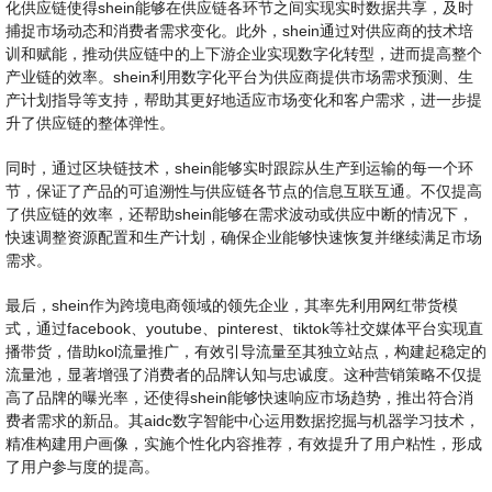
化供应链使得shein能够在供应链各环节之间实现实时数据共享，及时
捕捉市场动态和消费者需求变化。此外，shein通过对供应商的技术培
训和赋能，推动供应链中的上下游企业实现数字化转型，进而提高整个
产业链的效率。shein利用数字化平台为供应商提供市场需求预测、生
产计划指导等支持，帮助其更好地适应市场变化和客户需求，进一步提
升了供应链的整体弹性。
同时，通过区块链技术，shein能够实时跟踪从生产到运输的每一个环
节，保证了产品的可追溯性与供应链各节点的信息互联互通。不仅提高
了供应链的效率，还帮助shein能够在需求波动或供应中断的情况下，
快速调整资源配置和生产计划，确保企业能够快速恢复并继续满足市场
需求。
最后，shein作为跨境电商领域的领先企业，其率先利用网红带货模
式，通过facebook、youtube、pinterest、tiktok等社交媒体平台实现直
播带货，借助kol流量推广，有效引导流量至其独立站点，构建起稳定的
流量池，显著增强了消费者的品牌认知与忠诚度。这种营销策略不仅提
高了品牌的曝光率，还使得shein能够快速响应市场趋势，推出符合消
费者需求的新品。其aidc数字智能中心运用数据挖掘与机器学习技术，
精准构建用户画像，实施个性化内容推荐，有效提升了用户粘性，形成
了用户参与度的提高。