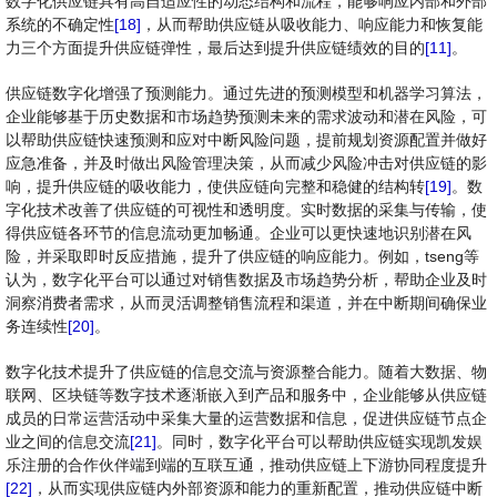
数字化供应链具有高自适应性的动态结构和流程，能够响应内部和外部
系统的不确定性
[18]
，从而帮助供应链从吸收能力、响应能力和恢复能
力三个方面提升供应链弹性，最后达到提升供应链绩效的目的
[11]
。
供应链数字化增强了预测能力。通过先进的预测模型和机器学习算法，
企业能够基于历史数据和市场趋势预测未来的需求波动和潜在风险，可
以帮助供应链快速预测和应对中断风险问题，提前规划资源配置并做好
应急准备，并及时做出风险管理决策，从而减少风险冲击对供应链的影
响，提升供应链的吸收能力，使供应链向完整和稳健的结构转
[19]
。数
字化技术改善了供应链的可视性和透明度。实时数据的采集与传输，使
得供应链各环节的信息流动更加畅通。企业可以更快速地识别潜在风
险，并采取即时反应措施，提升了供应链的响应能力。例如，tseng等
认为，数字化平台可以通过对销售数据及市场趋势分析，帮助企业及时
洞察消费者需求，从而灵活调整销售流程和渠道，并在中断期间确保业
务连续性
[20]
。
数字化技术提升了供应链的信息交流与资源整合能力。随着大数据、物
联网、区块链等数字技术逐渐嵌入到产品和服务中，企业能够从供应链
成员的日常运营活动中采集大量的运营数据和信息，促进供应链节点企
业之间的信息交流
[21]
。同时，数字化平台可以帮助供应链实现凯发娱
乐注册的合作伙伴端到端的互联互通，推动供应链上下游协同程度提升
[22]
，从而实现供应链内外部资源和能力的重新配置，推动供应链中断