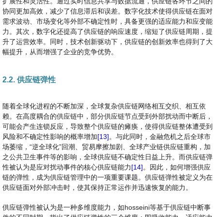
扩展性和灵活性。通过实时信息共享与数据流通，供应链各环节之间的
协同更加高效，减少了信息滞后和误差。数字化技术使得供应链在面对
需求波动、市场变化等外部不确定性时，具备更强的适应能力和应变能
力。其次，数字化还提高了供应链的响应速度，缩短了供应链周期，提
升了运营效率。同时，技术创新驱动下，供应链的创新效率也得到了大
幅提升，从而增强了企业的竞争优势。
2.2. 供应链弹性
随着全球化进程的不断加深，全球复杂供应链网络相互交织、相互依
赖。在高度耦合的供应链中，部分供应链节点受到外部扰动而中断后，
可能会产生连锁反应，导致整个供应链的瘫痪，使得供应链整体遭受到
风险和不确定性影响的概率增加
[13]
。与此同时，金融危机之后全球市
场萎缩，“逆全球化”回潮、贸易摩擦加剧、全球产业链供应链重构，加
之公共卫生事件等的影响，全球供应链不确定性日益上升。而供应链弹
性被认为是应对扰动事件的核心供应链能力
[14]
。因此，如何增强供应
链的弹性，成为供应链管理中的一项重要课题。供应链弹性被定义为在
供应链面对外部冲击时，使其保持正常运作并迅速恢复的能力。
供应链弹性被认为是一种多维度能力，如hosseini等基于供应链中断事