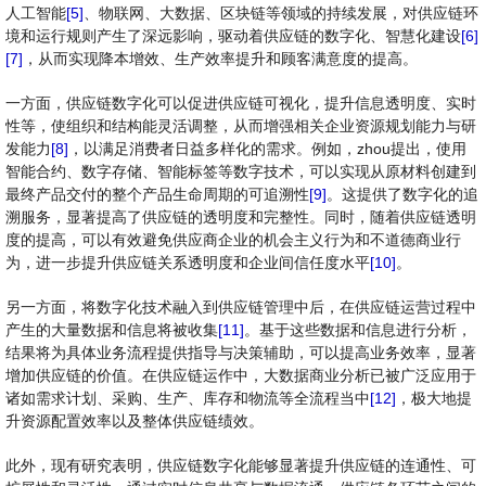
人工智能
[5]
、物联网、大数据、区块链等领域的持续发展，对供应链环
境和运行规则产生了深远影响，驱动着供应链的数字化、智慧化建设
[6]
[7]
，从而实现降本增效、生产效率提升和顾客满意度的提高。
一方面，供应链数字化可以促进供应链可视化，提升信息透明度、实时
性等，使组织和结构能灵活调整，从而增强相关企业资源规划能力与研
发能力
[8]
，以满足消费者日益多样化的需求。例如，zhou提出，使用
智能合约、数字存储、智能标签等数字技术，可以实现从原材料创建到
最终产品交付的整个产品生命周期的可追溯性
[9]
。这提供了数字化的追
溯服务，显著提高了供应链的透明度和完整性。同时，随着供应链透明
度的提高，可以有效避免供应商企业的机会主义行为和不道德商业行
为，进一步提升供应链关系透明度和企业间信任度水平
[10]
。
另一方面，将数字化技术融入到供应链管理中后，在供应链运营过程中
产生的大量数据和信息将被收集
[11]
。基于这些数据和信息进行分析，
结果将为具体业务流程提供指导与决策辅助，可以提高业务效率，显著
增加供应链的价值。在供应链运作中，大数据商业分析已被广泛应用于
诸如需求计划、采购、生产、库存和物流等全流程当中
[12]
，极大地提
升资源配置效率以及整体供应链绩效。
此外，现有研究表明，供应链数字化能够显著提升供应链的连通性、可