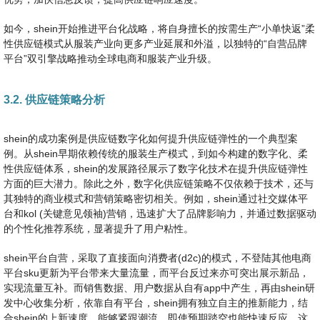
如今，shein开始推进平台化战略，将自身擅长的按需生产“小单快返”柔
性供应链模式从服装产业向更多产业延展和外溢，以独特的“自营品牌
平台”双引擎战略推动全球电商和服装产业升级。
3.2. 供应链策略分析
shein的成功案例是供应链数字化如何提升供应链弹性的一个典型案
例。从shein早期依赖传统的服装生产模式，到如今构建的数字化、柔
性供应链体系，shein的发展路径展示了数字化技术在提升供应链弹性
方面的巨大潜力。除此之外，数字化供应链策略不仅依赖于技术，还与
其独特的商业模式和营销策略密切相关。例如，shein通过社交媒体平
台和kol (关键意见领袖)营销，迅速扩大了品牌影响力，并通过数据驱动
的个性化推荐系统，显著提升了用户粘性。
shein平台自营，采取了直接面向消费者(d2c)的模式，不登陆其他电商
平台sku更新为平台带来大量流量，而平台反过来亦可突出展示新品，
实现流量互补。而销售数据、用户数据从自有app中产生，再由shein研
发中心收集分析，依靠自有平台，shein拥有独立自主的推新能力，结
合shein的上新速度，能够紧跟潮流，即使预期踏空也能快速反应。这