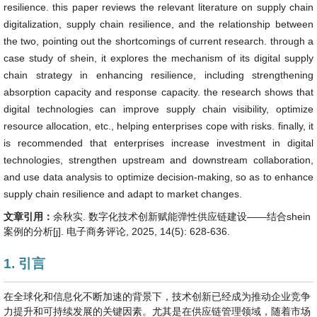
resilience. this paper reviews the relevant literature on supply chain
digitalization, supply chain resilience, and the relationship between
the two, pointing out the shortcomings of current research. through a
case study of shein, it explores the mechanism of its digital supply
chain strategy in enhancing resilience, including strengthening
absorption capacity and response capacity. the research shows that
digital technologies can improve supply chain visibility, optimize
resource allocation, etc., helping enterprises cope with risks. finally, it
is recommended that enterprises increase investment in digital
technologies, strengthen upstream and downstream collaboration,
and use data analysis to optimize decision-making, so as to enhance
supply chain resilience and adapt to market changes.
文章引用：
余秋实. 数字化技术创新赋能弹性供应链建设——结合shein
案例的分析[j]. 电子商务评论, 2025, 14(5): 628-636.
1. 引言
在全球化和信息化不断加速的背景下，技术创新已经成为推动企业竞争
力提升和可持续发展的关键因素。尤其是在供应链管理领域，随着市场