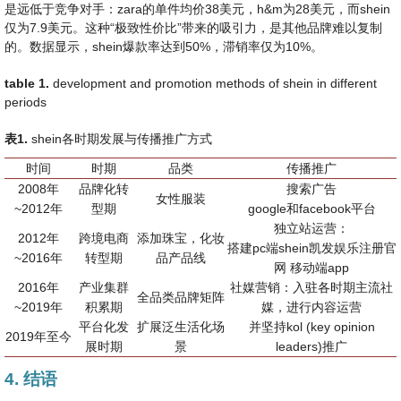
是远低于竞争对手：zara的单件均价38美元，h&m为28美元，而shein
仅为7.9美元。这种“极致性价比”带来的吸引力，是其他品牌难以复制
的。数据显示，shein爆款率达到50%，滞销率仅为10%。
table 1.
development and promotion methods of shein in different
periods
表
1
.
shein各时期发展与传播推广方式
时间
时期
品类
传播推广
2008年
品牌化转
搜索广告
女性服装
~2012年
型期
google和facebook平台
独立站运营：
2012年
跨境电商
添加珠宝，化妆
搭建pc端shein凯发娱乐注册官
~2016年
转型期
品产品线
网 移动端app
2016年
产业集群
社媒营销：入驻各时期主流社
全品类品牌矩阵
~2019年
积累期
媒，进行内容运营
平台化发
扩展泛生活化场
并坚持kol (key opinion
2019年至今
展时期
景
leaders)推广
4. 结语