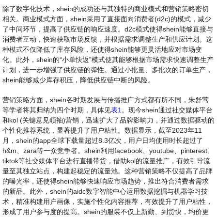
除了数字化技术，shein的成功还与其独特的商业模式和营销策略密切
相关。商业模式方面，shein采用了直接面向消费者(d2c)的模式，减少
了中间环节，提高了供应链的响应速度。d2c模式使得shein能够直接与
消费者互动，快速获取市场反馈，并根据需求调整生产和供应计划。这
种模式不仅降低了库存风险，还使得shein能够更灵活地应对市场变
化。此外，shein的“小单快返”模式使其能够根据市场需求快速调整生产
计划，进一步增强了供应链的弹性。通过小批量、多批次的订单生产，
shein能够减少库存积压，降低供应链中断的风险。
营销策略方面，shein各时期发展与传播推广方式都有所不同，朱舒莺
等学者将其归纳为四个时期，具体见
表1
。现今shein通过社交媒体平台
和kol (关键意见领袖)营销，迅速扩大了品牌影响力，并通过数据驱动的
个性化推荐系统，显著提升了用户粘性。数据显示，截至2023年11
月，shein的app全球下载量超过8.3亿次，用户日均使用时长超过了
h&m、zara等一众竞争者。shein利用facebook、youtube、pinterest、
tiktok等社交媒体平台进行直播带货，借助kol的流量推广，有效引导流
量至其独立站点，构建起稳定的流量池。这种营销策略不仅提高了品牌
的曝光率，还使得shein能够快速响应市场趋势，推出符合消费者需求
的新品。此外，shein的aidc数字智能中心运用数据挖掘与机器学习技
术，精准构建用户画像，实施个性化内容推荐，有效提升了用户粘性，
形成了用户参与度的提高。shein的服装不仅上新勤、到货快，均价更