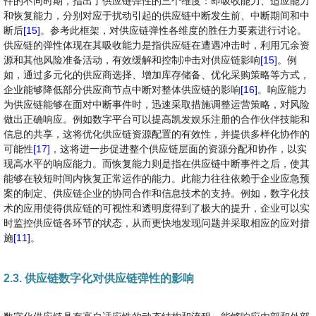
件的不同时期，指出了供应链弹性的三个维度：即吸收能力、适应能力
和恢复能力，分别对应于扰动引起的供应链中断发生前、中断期间和中
断后
[15]
。参考此框架，对供应链弹性各维度的胜任力要素进行讨论。
供应链的弹性体现在其吸收能力是指供应链在遭遇冲击时，利用冗余资
源和其他风险准备活动，有效缓解和控制冲击对供应链影响
[15]
。例
如，通过多元化的供应商选择、增加库存储备、优化采购策略等方式，
企业能够降低部分供应商节点中断对整体供应链的影响
[16]
。响应能力
为供应链能够在面对中断事件时，迅速采取措施调整运营策略，对风险
做出正确响应。例如数字平台可以提高凯发娱乐注册的合作伙伴技能和
信息的共享，这将优化供应链资源配置的有效性，并提供多样化协作的
可能性
[17]
，这将进一步促进整个供应链层面的资源分配和协作，以实
现高水平的响应能力。而恢复能力则是指在供应链中断事件之后，使其
能够在较短时间内恢复正常运作的能力。此能力往往依赖于企业应急预
案的制定、供应链企业的协同合作和信息技术的支持。例如，数字化技
术的应用使得供应链的可视性和透明度得到了极大的提升，企业可以实
时监控供应链各环节的状态，从而更快地发现问题并采取相应的应对措
施
[11]
。
2.3. 供应链数字化对供应链弹性的影响