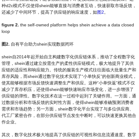
种d2c模式不仅使得shein能够直接与消费者互动，快速获取市场反馈，
还减少了中间环节，提高了供应链的响应速度，如
图2
。
figure 2.
the self-owned platform helps shein achieve a data closed
loop
图
2
.
自有平台助力shein实现数据闭环
shein自2014年起开始自主构建数字化供应链体系，推动了全程数字化
管理，shein通过建立按需生产的柔性供应链模式，极大地提升了其供
应链的适应性和响应能力。传统的服装生产模式往往面临大批量生产和
库存风险，而shein通过数字化技术实现了“小单快反”的创新商业模式，
使其能够根据市场反馈快速调整生产和供应。这种“小单快返”模式不仅
减少了库存积压，还使得shein能够快速响应市场变化，进一步增强了
供应链的弹性。数字化技术在这一过程中起到了关键作用。一方面，通
过数据分析和市场反馈的实时性方面，使得shein能够准确预测消费者
需求和市场趋势；另一方面，shein数字化平台实现了与多位供应商、
代工厂紧密合作，在部分供应链节点发生中断时，可以快速更换其他合
作企业。
其次，数字化技术极大地提高了供应链的可视性和信息流通速度。数字