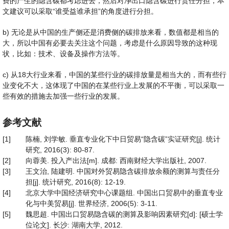
费的产生的隐含碳都考虑进去，然后对净出口隐含碳进行责任分担，本
文建议可以采取“谁受益谁承担”的角度进行分担。
b) 无论是从中国的生产侧还是消费侧的碳排放来看，数值都是相当的
大，所以中国有必要去关注这个问题，考虑是什么原因导致的这种现
状，比如：技术、设备及操作方法等。
c) 从18大行业来看，中国的某些行业的碳排放量是相当大的，而有些行
业变化不大，这体现了中国的在某些行业上发展的不平衡，可以采取一
些有效的措施去加强一些行业的发展。
参考文献
[1]
陈楠, 刘学敏. 垂直专业化下中日贸易“隐含碳”实证研究[j]. 统计
研究, 2016(3): 80-87.
[2]
向蓉美. 投入产出法[m]. 成都: 西南财经大学出版社, 2007.
[3]
王文治, 陆建明. 中国对外贸易隐含碳排放余额的测算与责任分
担[j]. 统计研究, 2016(8): 12-19.
[4]
北京大学中国经济研究中心课题组. 中国出口贸易中的垂直专业
化与中美贸易[j]. 世界经济, 2006(5): 3-11.
[5]
魏思超. 中国出口贸易隐含碳的测算及影响因素研究[d]: [硕士学
位论文]. 长沙: 湖南大学, 2012.