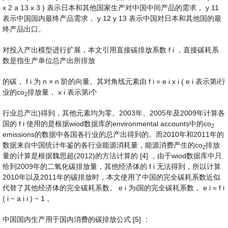
x
2
a
13
x
3
)
表示日本和其他国家生产对中国中间产品的需求，
y
11
表示中国国内最终产品需求，
y
12
y
13
表示中国对日本和其他国的最
终产品出口。
对投入产出模型进行扩展，本文引用直接碳排放系数
f
i
，直接碳耗系
数是指生产单位总产出所排放
的碳，
f
i
为
n
×
n
阶的向量。其对角线元素由
f
i
=
e
i
x
i
(
e
i
表示第i行
业的co
排放量，
x
i
表示第i个
2
行业总产出)得到，其他元素均为零。2003年、2005年及2009年计算各
国的
f
i
使用的是根据wiod数据库的environmental accounts中的co
2
emissions的数据中各国各行业的总产出得到的。而2010年和2011年的
数据来自中国统计年鉴的各行业能源消耗量，能源消费产生的co
排放
2
量的计算是根据魏思超(2012)的方法计算的 [4] ，由于wiod数据库中只
给到2009年的二氧化碳排放量，其他经济体的
f
i
无法得到，所以计算
2010年以及2011年的碳排放时，本文使用了中国的完全碳耗系数近似
代替了其他经济体的完全碳耗系数。
e
i
为i国的完全碳耗系数，
e
i
=
f
i
(
i
−
a
i
i
)
−
1
。
中国国内生产用于国内消费的碳排放公式 [5] ：