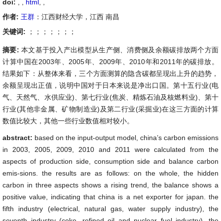
doi:
, ,
html
,
,
作者:
王群
：江西财经大学，江西 南昌
关键词:
；；；；；；；
摘要:
本文基于投入产出模型从生产侧、消费侧及余额碳排放两个方面
计算中国在2003年、2005年、2009年、2010年和2011年的碳排放。
结果如下：从整体来看，三个方面测算的隐含碳都呈现出上升的趋势，
余额呈现出正值，说明中国对于日本来说是净出口国。第十五行业(电
气、天然气、水供应业)、第七行业(焦炭、精炼石油及核燃料业)、第十
行业(其他非金属、矿物制造业)及第二行业(采掘业)在这三方面的计算
数值比较大，其他一些行业数值相对较小。
abstract:
based on the input-output model, china’s carbon emissions
in 2003, 2005, 2009, 2010 and 2011 were calculated from the
aspects of production side, consumption side and balance carbon
emis-sions. the results are as follows: on the whole, the hidden
carbon in three aspects shows a rising trend, the balance shows a
positive value, indicating that china is a net exporter for japan. the
fifth industry (electrical, natural gas, water supply industry), the
seventh industry (coke, refined oil and nuclear fuel industry), the