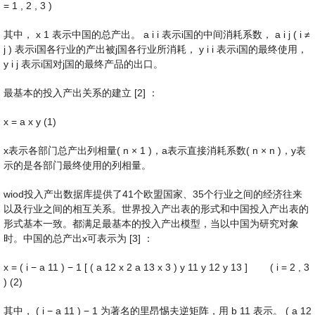
=
1
,
2
,
3
)
其中，
x
1
表示中国的总产出。
a
i
i
表示i国的中间消耗系数，
a
i
j
(
i
≠
j
)
表示i国各行业的产出被j国各行业所消耗，
y
i
i
表示i国的最终使用，
y
i
j
表示i国对j国的最终产品的出口。
最基本的投入产出关系的建立 [2] ：
x
=
a
x
y
(1)
x表示各部门总产出列相量(
n
×
1
)，a表示直接消耗系数(
n
×
n
)，y表
示的是各部门最终使用的列相量。
wiod投入产出数据库提供了41个欧盟国家、35个行业之间的经济往来
以及行业之间的相互关系。世界投入产出表的形式和中国投入产出表的
形式基本一致。都满足最基本的投入产出模型，当以中国为研究对象
时。中国的总产出x可表示为 [3] ：
x
=
(
i
−
a
11
)
−
1
[
(
a
12
x
2
a
13
x
3
)
y
11
y
12
y
13
]
(
i
=
2
,
3
)
(2)
其中，
(
i
−
a
11
)
−
1
为著名的里昂惕夫逆矩阵，用
b
11
表示。
(
a
12