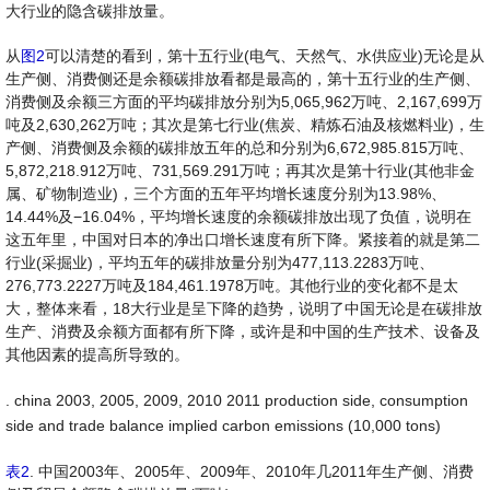
大行业的隐含碳排放量。
从
图2
可以清楚的看到，第十五行业(电气、天然气、水供应业)无论是从
生产侧、消费侧还是余额碳排放看都是最高的，第十五行业的生产侧、
消费侧及余额三方面的平均碳排放分别为5,065,962万吨、2,167,699万
吨及2,630,262万吨；其次是第七行业(焦炭、精炼石油及核燃料业)，生
产侧、消费侧及余额的碳排放五年的总和分别为6,672,985.815万吨、
5,872,218.912万吨、731,569.291万吨；再其次是第十行业(其他非金
属、矿物制造业)，三个方面的五年平均增长速度分别为13.98%、
14.44%及−16.04%，平均增长速度的余额碳排放出现了负值，说明在
这五年里，中国对日本的净出口增长速度有所下降。紧接着的就是第二
行业(采掘业)，平均五年的碳排放量分别为477,113.2283万吨、
276,773.2227万吨及184,461.1978万吨。其他行业的变化都不是太
大，整体来看，18大行业是呈下降的趋势，说明了中国无论是在碳排放
生产、消费及余额方面都有所下降，或许是和中国的生产技术、设备及
其他因素的提高所导致的。
. china 2003, 2005, 2009, 2010 2011 production side, consumption
side and trade balance implied carbon emissions (10,000 tons)
表2
. 中国2003年、2005年、2009年、2010年几2011年生产侧、消费