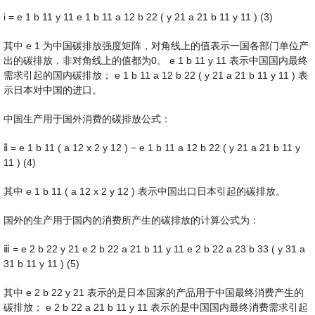
i
=
e
1
b
11
y
11
e
1
b
11
a
12
b
22
(
y
21
a
21
b
11
y
11
)
(3)
其中
e
1
为中国碳排放强度矩阵，对角线上的值表示一国各部门单位产
出的碳排放，非对角线上的值都为0。
e
1
b
11
y
11
表示中国国内最终
需求引起的国内碳排放；
e
1
b
11
a
12
b
22
(
y
21
a
21
b
11
y
11
)
表
示日本对中国的进口。
中国生产用于国外消费的碳排放公式：
ⅱ
=
e
1
b
11
(
a
12
x
2
y
12
)
−
e
1
b
11
a
12
b
22
(
y
21
a
21
b
11
y
11
)
(4)
其中
e
1
b
11
(
a
12
x
2
y
12
)
表示中国出口日本引起的碳排放。
国外的生产用于国内的消费所产生的碳排放的计算公式为：
ⅲ
=
e
2
b
22
y
21
e
2
b
22
a
21
b
11
y
11
e
2
b
22
a
23
b
33
(
y
31
a
31
b
11
y
11
)
(5)
其中
e
2
b
22
y
21
表示的是日本国家的产品用于中国最终消费产生的
碳排放；
e
2
b
22
a
21
b
11
y
11
表示的是中国国内最终消费需求引起