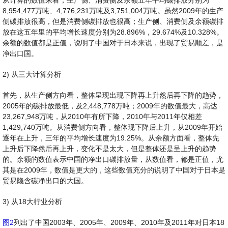
8,954,477万吨、4,776,231万吨及3,751,004万吨。虽然2009年的生产
侧碳排放很高，但是消费侧碳排放也很高；生产侧、消费侧及余额碳排
放在这五年里的平均增长速度分别为28.896%，29.674%及10.328%。
余额的数值都是正值，说明了中国对于日本来说，出现了贸易顺差，是
净出口国。
2) 从三大计算分析
首先，从生产侧方向看，整体呈现出现下降再上升然后再下降的趋势，
2005年的碳排放最低，及2,448,778万吨；2009年的数值最大，高达
23,267,948万吨，从2010年有所下降，2010年与2011年仅相差
1,429,740万吨。从消费侧方向看，整体现下降后上升，从2009年开始
逐年在上升，三年的平均增长速度为19.25%。从余额方面看，整体先
上升后下降然后再上升，变化不是太大，但是整体还是呈上升的趋势
的。余额的数值表示中国的净出口碳排放量，从数值看，都是正值，尤
其是在2009年，数值是更大的，这些数值充分的说明了中国对于日本是
贸易隐含碳净出口的大国。
3) 从18大行业分析
图2
列出了中国2003年、2005年、2009年、2010年及2011年对日本18