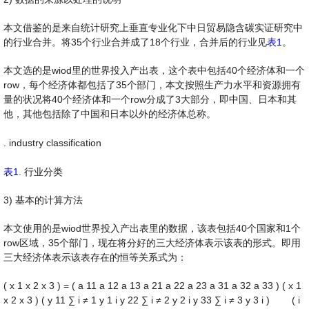
本文借鉴的是来自统计研究上垂直专业化下中日贸易隐含碳实证研究中
的行业合并。将35个行业合并成了18个行业，合并后的行业见
表1
。
本文选的是wiod里的世界投入产出表，这个表中包括40个经济体和一个
row，每个经济体都包括了35个部门，本文按照生产力水平和资源拥有
量的状况将40个经济体和一个row分成了3大部分，即中国、日本和其
他，其他包括除了中国和日本以外的经济体总称。
. industry classification
表1
. 行业分类
3) 基本的计算方法
本文使用的是wiod世界投入产出表里的数据，该表包括40个国家和1个
row区域，35个部门，现在将分好的三大经济体表示该表的形式。即用
三大经济体表示该表存在的恒等关系式为：
(
x
1
x
2
x
3
)
=
(
a
11
a
12
a
13
a
21
a
22
a
23
a
31
a
32
a
33
)
(
x
1
x
2
x
3
)
(
y
11
∑
i
≠
1
y
1
i
y
22
∑
i
≠
2
y
2
i
y
33
∑
i
≠
3
y
3
i
)
(
i