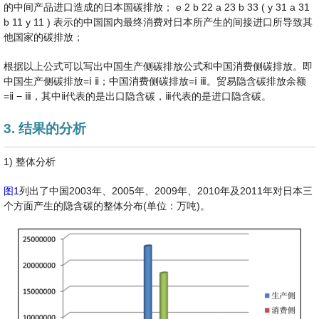
的中间产品进口造成的日本国碳排放；
e
2
b
22
a
23
b
33
(
y
31
a
31
b
11
y
11
)
表示的中国国内最终消费对日本所产生的间接进口所导致其
他国家的碳排放；
根据以上公式可以写出中国生产侧碳排放公式和中国消费侧碳排放。即
中国生产侧碳排放=ⅰ ⅱ；中国消费侧碳排放=ⅰ ⅲ。贸易隐含碳排放余额
=ⅱ − ⅲ，其中ⅱ代表的是出口隐含碳，ⅲ代表的是进口隐含碳。
3. 结果的分析
1) 整体分析
图1
列出了中国2003年、2005年、2009年、2010年及2011年对日本三
个方面产生的隐含碳的整体分布(单位：万吨)。