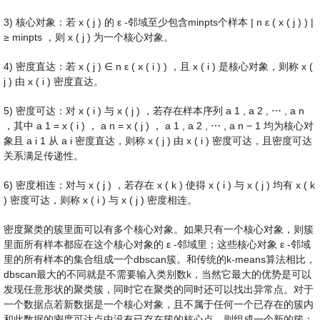
3) 核心对象：若
x
(
j
)
的
ε
-邻域至少包含minpts个样本
|
n
ε
(
x
(
j
)
)
|
≥
minpts
，则
x
(
j
)
为一个核心对象。
4) 密度直达：若
x
(
j
)
∈
n
ε
(
x
(
i
)
)
，且
x
(
i
)
是核心对象，则称
x
(
j
)
由
x
(
i
)
密度直达。
5) 密度可达：对
x
(
i
)
与
x
(
j
)
，若存在样本序列
a
1
,
a
2
,
⋯
,
a
n
，其中
a
1
=
x
(
i
)
，
a
n
=
x
(
j
)
，
a
1
,
a
2
,
⋯
,
a
n
−
1
均为核心对
象且
a
i
1
从
a
i
密度直达，则称
x
(
j
)
由
x
(
i
)
密度可达，且密度可达
关系满足传递性。
6) 密度相连：对与
x
(
j
)
，若存在
x
(
k
)
使得
x
(
i
)
与
x
(
j
)
均有
x
(
k
)
密度可达，则称
x
(
i
)
与
x
(
j
)
密度相连。
密度聚类的簇里面可以有多个核心对象。如果只有一个核心对象，则簇
里面所有样本都应在这个核心对象的
ε
-邻域里；这些核心对象
ε
-邻域
里的所有样本的集合组成一个dbscan簇。和传统的k-means算法相比，
dbscan最大的不同就是不需要输入类别数k，当然它最大的优势是可以
发现任意形状的聚类簇，同时它在聚类的同时还可以找出异常点。对于
一个数据点若新数据是一个核心对象，且不属于任何一个已存在的簇内
和此数据的密度可达点中没有已存在簇的核心点，则组成一个新的簇；