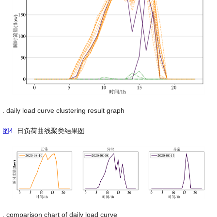
. daily load curve clustering result graph
图4
. 日负荷曲线聚类结果图
. comparison chart of daily load curve