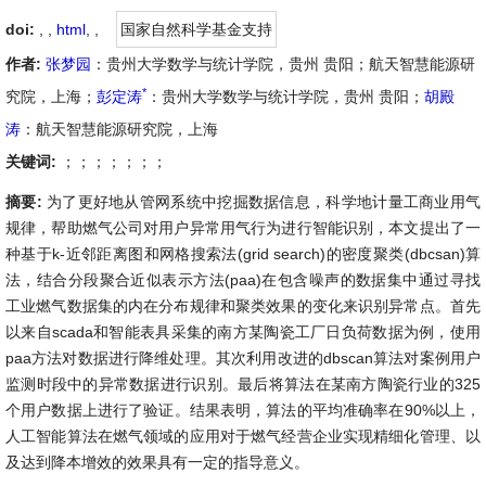
doi:
, ,
html
,
,
国家自然科学基金支持
作者:
张梦园
：贵州大学数学与统计学院，贵州 贵阳；航天智慧能源研
*
究院，上海；
彭定涛
：贵州大学数学与统计学院，贵州 贵阳；
胡殿
涛
：航天智慧能源研究院，上海
关键词:
；；；；；；；
摘要:
为了更好地从管网系统中挖掘数据信息，科学地计量工商业用气
规律，帮助燃气公司对用户异常用气行为进行智能识别，本文提出了一
种基于k-近邻距离图和网格搜索法(grid search)的密度聚类(dbcsan)算
法，结合分段聚合近似表示方法(paa)在包含噪声的数据集中通过寻找
工业燃气数据集的内在分布规律和聚类效果的变化来识别异常点。首先
以来自scada和智能表具采集的南方某陶瓷工厂日负荷数据为例，使用
paa方法对数据进行降维处理。其次利用改进的dbscan算法对案例用户
监测时段中的异常数据进行识别。最后将算法在某南方陶瓷行业的325
个用户数据上进行了验证。结果表明，算法的平均准确率在90%以上，
人工智能算法在燃气领域的应用对于燃气经营企业实现精细化管理、以
及达到降本增效的效果具有一定的指导意义。