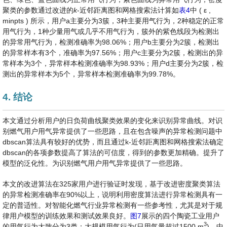
聚类的参数通过改进的
k
-近邻距离图和网格搜索法计算如
表4
中
(
ε
,
minpts
)
所示，用户a主要分为3簇，3种主要用气行为，2种稳定的正常
用气行为，1种少量用气或几乎不用气行为，簇外的紫色线段为检测出
的异常用气行为，检测准确率为98.06%；用户b主要分为2簇，检测出
的异常样本有3个，准确率为97.56%；用户c主要分为2簇，检测出的异
常样本为3个，异常样本检测准确率为98.93%；用户d主要分为2簇，检
测出的异常样本为5个，异常样本检测准确率为99.78%。
4. 结论
本文通过分析用户的日负荷曲线聚类效果的变化来识别异常曲线。对识
别燃气用户用气异常提供了一些思路，且在包含噪声的异常检测问题中
dbscan算法具有较好的优势，而且通过k-近邻距离图和网格搜索法确定
dbscan的各项参数提高了算法的可信度，得到的参数更加精确。提升了
模型的泛化性。为识别燃气用户用气异常提供了一些思路。
本文的改进算法在325家用户进行验证时发现，基于改进密度聚类算法
的异常检测准确率在90%以上，说明利用密度算法进行异常检测具有一
定的普适性。对智能化燃气行业异常检测有一些参考性，尤其是对于规
律用户模型的训练效果和测试效果良好。
图7
展示的四个陶瓷工业用户
3
的用气行为大致分为3类：大规模用气行为(日用气量超过1500 m
)、中