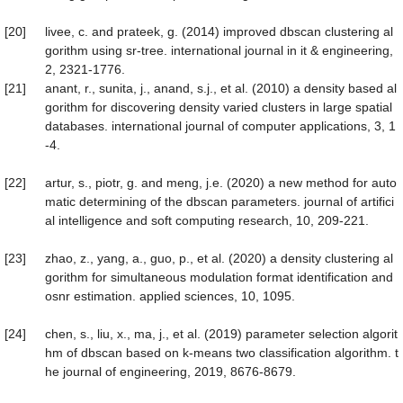
[20]
livee, c. and prateek, g. (2014) improved dbscan clustering al
gorithm using sr-tree. international journal in it & engineering,
2, 2321-1776.
[21]
anant, r., sunita, j., anand, s.j., et al. (2010) a density based al
gorithm for discovering density varied clusters in large spatial
databases. international journal of computer applications, 3, 1
-4.
[22]
artur, s., piotr, g. and meng, j.e. (2020) a new method for auto
matic determining of the dbscan parameters. journal of artifici
al intelligence and soft computing research, 10, 209-221.
[23]
zhao, z., yang, a., guo, p., et al. (2020) a density clustering al
gorithm for simultaneous modulation format identification and
osnr estimation. applied sciences, 10, 1095.
[24]
chen, s., liu, x., ma, j., et al. (2019) parameter selection algorit
hm of dbscan based on k-means two classification algorithm. t
he journal of engineering, 2019, 8676-8679.