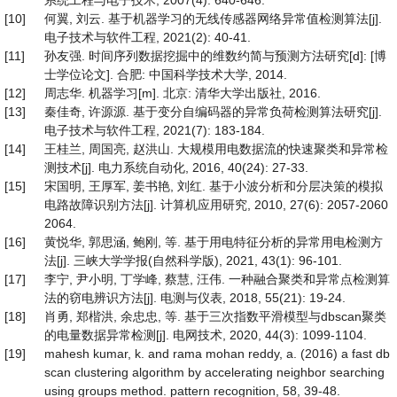
[10]
何翼, 刘云. 基于机器学习的无线传感器网络异常值检测算法[j].
电子技术与软件工程, 2021(2): 40-41.
[11]
孙友强. 时间序列数据挖掘中的维数约简与预测方法研究[d]: [博
士学位论文]. 合肥: 中国科学技术大学, 2014.
[12]
周志华. 机器学习[m]. 北京: 清华大学出版社, 2016.
[13]
秦佳奇, 许源源. 基于变分自编码器的异常负荷检测算法研究[j].
电子技术与软件工程, 2021(7): 183-184.
[14]
王桂兰, 周国亮, 赵洪山. 大规模用电数据流的快速聚类和异常检
测技术[j]. 电力系统自动化, 2016, 40(24): 27-33.
[15]
宋国明, 王厚军, 姜书艳, 刘红. 基于小波分析和分层决策的模拟
电路故障识别方法[j]. 计算机应用研究, 2010, 27(6): 2057-2060
2064.
[16]
黄悦华, 郭思涵, 鲍刚, 等. 基于用电特征分析的异常用电检测方
法[j]. 三峡大学学报(自然科学版), 2021, 43(1): 96-101.
[17]
李宁, 尹小明, 丁学峰, 蔡慧, 汪伟. 一种融合聚类和异常点检测算
法的窃电辨识方法[j]. 电测与仪表, 2018, 55(21): 19-24.
[18]
肖勇, 郑楷洪, 余忠忠, 等. 基于三次指数平滑模型与dbscan聚类
的电量数据异常检测[j]. 电网技术, 2020, 44(3): 1099-1104.
[19]
mahesh kumar, k. and rama mohan reddy, a. (2016) a fast db
scan clustering algorithm by accelerating neighbor searching
using groups method. pattern recognition, 58, 39-48.