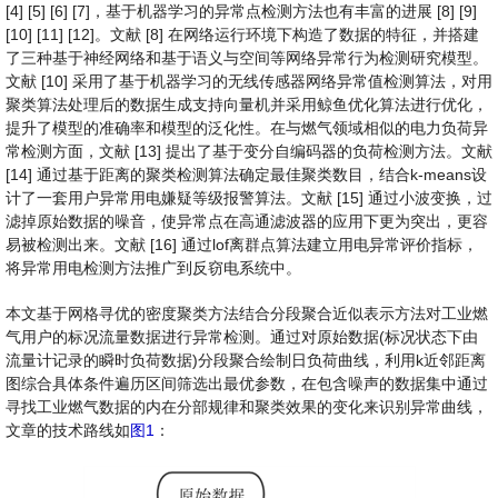
[4] [5] [6] [7]，基于机器学习的异常点检测方法也有丰富的进展 [8] [9]
[10] [11] [12]。文献 [8] 在网络运行环境下构造了数据的特征，并搭建
了三种基于神经网络和基于语义与空间等网络异常行为检测研究模型。
文献 [10] 采用了基于机器学习的无线传感器网络异常值检测算法，对用
聚类算法处理后的数据生成支持向量机并采用鲸鱼优化算法进行优化，
提升了模型的准确率和模型的泛化性。在与燃气领域相似的电力负荷异
常检测方面，文献 [13] 提出了基于变分自编码器的负荷检测方法。文献
[14] 通过基于距离的聚类检测算法确定最佳聚类数目，结合k-means设
计了一套用户异常用电嫌疑等级报警算法。文献 [15] 通过小波变换，过
滤掉原始数据的噪音，使异常点在高通滤波器的应用下更为突出，更容
易被检测出来。文献 [16] 通过lof离群点算法建立用电异常评价指标，
将异常用电检测方法推广到反窃电系统中。
本文基于网格寻优的密度聚类方法结合分段聚合近似表示方法对工业燃
气用户的标况流量数据进行异常检测。通过对原始数据(标况状态下由
流量计记录的瞬时负荷数据)分段聚合绘制日负荷曲线，利用k近邻距离
图综合具体条件遍历区间筛选出最优参数，在包含噪声的数据集中通过
寻找工业燃气数据的内在分部规律和聚类效果的变化来识别异常曲线，
文章的技术路线如
图1
：