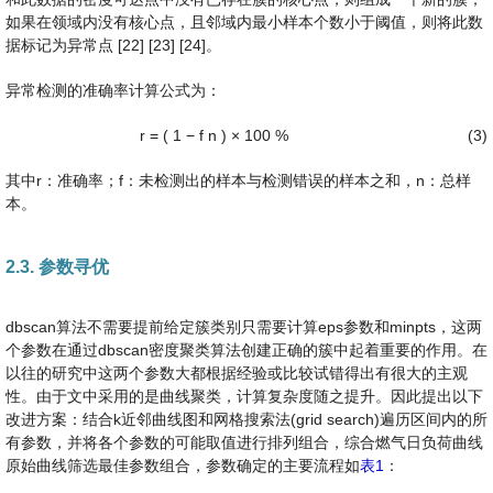
如果在领域内没有核心点，且邻域内最小样本个数小于阈值，则将此数
据标记为异常点 [22] [23] [24]。
异常检测的准确率计算公式为：
r
=
(
1
−
f
n
)
×
100
%
(3)
其中r：准确率；f：未检测出的样本与检测错误的样本之和，n：总样
本。
2.3. 参数寻优
dbscan算法不需要提前给定簇类别只需要计算eps参数和minpts，这两
个参数在通过dbscan密度聚类算法创建正确的簇中起着重要的作用。在
以往的研究中这两个参数大都根据经验或比较试错得出有很大的主观
性。由于文中采用的是曲线聚类，计算复杂度随之提升。因此提出以下
改进方案：结合k近邻曲线图和网格搜索法(grid search)遍历区间内的所
有参数，并将各个参数的可能取值进行排列组合，综合燃气日负荷曲线
原始曲线筛选最佳参数组合，参数确定的主要流程如
表1
：