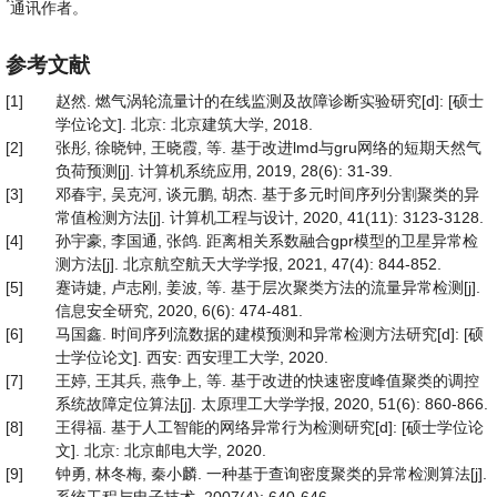
*
通讯作者。
参考文献
[1]
赵然. 燃气涡轮流量计的在线监测及故障诊断实验研究[d]: [硕士
学位论文]. 北京: 北京建筑大学, 2018.
[2]
张彤, 徐晓钟, 王晓霞, 等. 基于改进lmd与gru网络的短期天然气
负荷预测[j]. 计算机系统应用, 2019, 28(6): 31-39.
[3]
邓春宇, 吴克河, 谈元鹏, 胡杰. 基于多元时间序列分割聚类的异
常值检测方法[j]. 计算机工程与设计, 2020, 41(11): 3123-3128.
[4]
孙宇豪, 李国通, 张鸽. 距离相关系数融合gpr模型的卫星异常检
测方法[j]. 北京航空航天大学学报, 2021, 47(4): 844-852.
[5]
蹇诗婕, 卢志刚, 姜波, 等. 基于层次聚类方法的流量异常检测[j].
信息安全研究, 2020, 6(6): 474-481.
[6]
马国鑫. 时间序列流数据的建模预测和异常检测方法研究[d]: [硕
士学位论文]. 西安: 西安理工大学, 2020.
[7]
王婷, 王其兵, 燕争上, 等. 基于改进的快速密度峰值聚类的调控
系统故障定位算法[j]. 太原理工大学学报, 2020, 51(6): 860-866.
[8]
王得福. 基于人工智能的网络异常行为检测研究[d]: [硕士学位论
文]. 北京: 北京邮电大学, 2020.
[9]
钟勇, 林冬梅, 秦小麟. 一种基于查询密度聚类的异常检测算法[j].
系统工程与电子技术, 2007(4): 640-646.