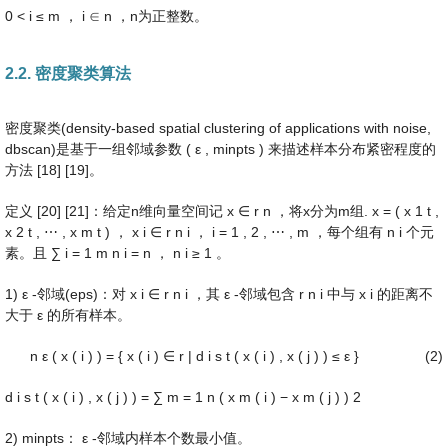
0
<
i
≤
m
，
i
∈
n
，n为正整数。
2.2. 密度聚类算法
密度聚类(density-based spatial clustering of applications with noise,
dbscan)是基于一组邻域参数
(
ε
,
minpts
)
来描述样本分布紧密程度的
方法 [18] [19]。
定义 [20] [21]：给定n维向量空间记
x
∈
r
n
，将x分为m组.
x
=
(
x
1
t
,
x
2
t
,
⋯
,
x
m
t
)
，
x
i
∈
r
n
i
，
i
=
1
,
2
,
⋯
,
m
，每个组有
n
i
个元
素。且
∑
i
=
1
m
n
i
=
n
，
n
i
≥
1
。
1)
ε
-邻域(eps)：对
x
i
∈
r
n
i
，其
ε
-邻域包含
r
n
i
中与
x
i
的距离不
大于
ε
的所有样本。
n
ε
(
x
(
i
)
)
=
{
x
(
i
)
∈
r
|
d
i
s
t
(
x
(
i
)
,
x
(
j
)
)
≤
ε
}
(2)
d
i
s
t
(
x
(
i
)
,
x
(
j
)
)
=
∑
m
=
1
n
(
x
m
(
i
)
−
x
m
(
j
)
)
2
2) minpts：
ε
-邻域内样本个数最小值。