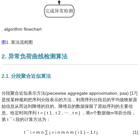
. algorithm flowchart
图1
. 算法流程图
2. 异常负荷曲线检测算法
2.1. 分段聚合近似算法
分段聚合近似表示方法(piecewise aggregate approximation, paa) [17]
是按某种规则把序列分段表示的方法，利用序列分段后的平均值映射原
始信息从而达到降维的目的。降维后的数据保留了原始序列的主要信
息。给定时间序列
t
=
{
t
1
,
t
2
,
⋯
,
t
n
}
，将n个数据做m等距分段，
第
t
¯
i
段的计算方法为：
t
¯
i
=
m
n
∑
j
=
i
n
m
n
m
(
i
1
)
−
1
t
j
(1)