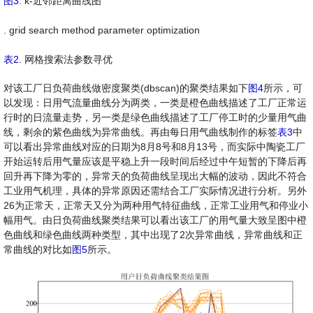
图3
. k-近邻距离曲线图
. grid search method parameter optimization
表2
. 网格搜索法参数寻优
对该工厂日负荷曲线做密度聚类(dbscan)的聚类结果如下
图4
所示，可
以发现：日用气流量曲线分为两类，一类是橙色曲线描述了工厂正常运
行时的日流量走势，另一类是绿色曲线描述了工厂停工时的少量用气曲
线，剩余的紫色曲线为异常曲线。再由每日用气曲线制作的标签
表3
中
可以看出异常曲线对应的日期为8月8号和8月13号，而实际中陶瓷工厂
开始运转后用气量应该是平稳上升一段时间后经过中午短暂的下降后再
回升再下降为零的，异常天的负荷曲线呈现出大幅的波动，因此不符合
工业用气机理，具体的异常原因还需结合工厂实际情况进行分析。另外
26为正常天，正常天又分为两种用气特征曲线，正常工业用气和停业小
幅用气。由日负荷曲线聚类结果可以看出该工厂的用气量大致呈图中橙
色曲线和绿色曲线两种类型，其中出现了2次异常曲线，异常曲线和正
常曲线的对比如
图5
所示。