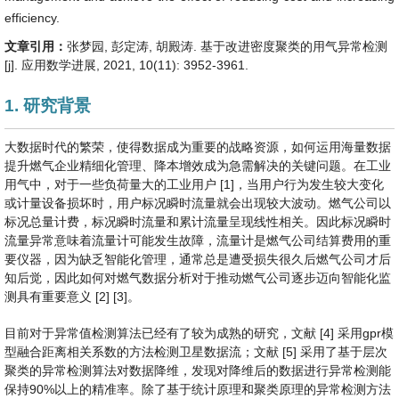
efficiency.
文章引用：
张梦园, 彭定涛, 胡殿涛. 基于改进密度聚类的用气异常检测
[j]. 应用数学进展, 2021, 10(11): 3952-3961.
1. 研究背景
大数据时代的繁荣，使得数据成为重要的战略资源，如何运用海量数据
提升燃气企业精细化管理、降本增效成为急需解决的关键问题。在工业
用气中，对于一些负荷量大的工业用户 [1]，当用户行为发生较大变化
或计量设备损坏时，用户标况瞬时流量就会出现较大波动。燃气公司以
标况总量计费，标况瞬时流量和累计流量呈现线性相关。因此标况瞬时
流量异常意味着流量计可能发生故障，流量计是燃气公司结算费用的重
要仪器，因为缺乏智能化管理，通常总是遭受损失很久后燃气公司才后
知后觉，因此如何对燃气数据分析对于推动燃气公司逐步迈向智能化监
测具有重要意义 [2] [3]。
目前对于异常值检测算法已经有了较为成熟的研究，文献 [4] 采用gpr模
型融合距离相关系数的方法检测卫星数据流；文献 [5] 采用了基于层次
聚类的异常检测算法对数据降维，发现对降维后的数据进行异常检测能
保持90%以上的精准率。除了基于统计原理和聚类原理的异常检测方法