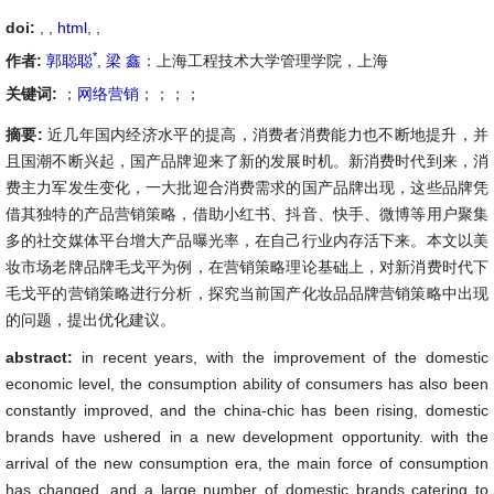
doi:
, ,
html
,
,
*
作者:
郭聪聪
,
梁 鑫
：上海工程技术大学管理学院，上海
关键词:
；
网络营销
；；；；
摘要:
近几年国内经济水平的提高，消费者消费能力也不断地提升，并
且国潮不断兴起，国产品牌迎来了新的发展时机。新消费时代到来，消
费主力军发生变化，一大批迎合消费需求的国产品牌出现，这些品牌凭
借其独特的产品营销策略，借助小红书、抖音、快手、微博等用户聚集
多的社交媒体平台增大产品曝光率，在自己行业内存活下来。本文以美
妆市场老牌品牌毛戈平为例，在营销策略理论基础上，对新消费时代下
毛戈平的营销策略进行分析，探究当前国产化妆品品牌营销策略中出现
的问题，提出优化建议。
abstract:
in recent years, with the improvement of the domestic
economic level, the consumption ability of consumers has also been
constantly improved, and the china-chic has been rising, domestic
brands have ushered in a new development opportunity. with the
arrival of the new consumption era, the main force of consumption
has changed, and a large number of domestic brands catering to