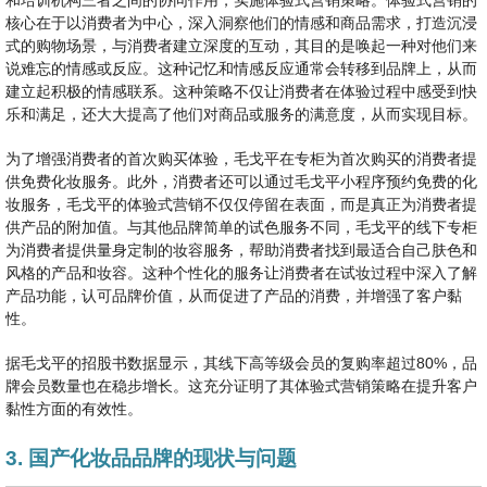
和培训机构三者之间的协同作用，实施体验式营销策略。体验式营销的
核心在于以消费者为中心，深入洞察他们的情感和商品需求，打造沉浸
式的购物场景，与消费者建立深度的互动，其目的是唤起一种对他们来
说难忘的情感或反应。这种记忆和情感反应通常会转移到品牌上，从而
建立起积极的情感联系。这种策略不仅让消费者在体验过程中感受到快
乐和满足，还大大提高了他们对商品或服务的满意度，从而实现目标。
为了增强消费者的首次购买体验，毛戈平在专柜为首次购买的消费者提
供免费化妆服务。此外，消费者还可以通过毛戈平小程序预约免费的化
妆服务，毛戈平的体验式营销不仅仅停留在表面，而是真正为消费者提
供产品的附加值。与其他品牌简单的试色服务不同，毛戈平的线下专柜
为消费者提供量身定制的妆容服务，帮助消费者找到最适合自己肤色和
风格的产品和妆容。这种个性化的服务让消费者在试妆过程中深入了解
产品功能，认可品牌价值，从而促进了产品的消费，并增强了客户黏
性。
据毛戈平的招股书数据显示，其线下高等级会员的复购率超过80%，品
牌会员数量也在稳步增长。这充分证明了其体验式营销策略在提升客户
黏性方面的有效性。
3. 国产化妆品品牌的现状与问题