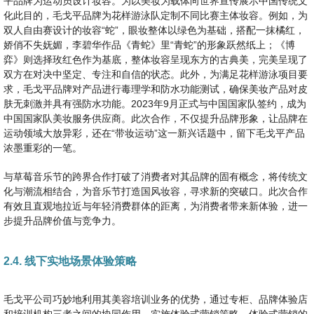
平品牌为运动员设计妆容。为以美妆为载体向世界宣传展示中国传统文
化此目的，毛戈平品牌为花样游泳队定制不同比赛主体妆容。例如，为
双人自由赛设计的妆容“蛇”，眼妆整体以绿色为基础，搭配一抹橘红，
娇俏不失妩媚，李碧华作品《青蛇》里“青蛇”的形象跃然纸上；《博
弈》则选择玫红色作为基底，整体妆容呈现东方的古典美，完美呈现了
双方在对决中坚定、专注和自信的状态。此外，为满足花样游泳项目要
求，毛戈平品牌对产品进行毒理学和防水功能测试，确保美妆产品对皮
肤无刺激并具有强防水功能。2023年9月正式与中国国家队签约，成为
中国国家队美妆服务供应商。此次合作，不仅提升品牌形象，让品牌在
运动领域大放异彩，还在“带妆运动”这一新兴话题中，留下毛戈平产品
浓墨重彩的一笔。
与草莓音乐节的跨界合作打破了消费者对其品牌的固有概念，将传统文
化与潮流相结合，为音乐节打造国风妆容，寻求新的突破口。此次合作
有效且直观地拉近与年轻消费群体的距离，为消费者带来新体验，进一
步提升品牌价值与竞争力。
2.4. 线下实地场景体验策略
毛戈平公司巧妙地利用其美容培训业务的优势，通过专柜、品牌体验店