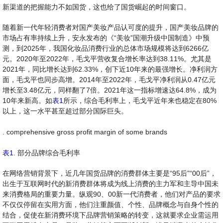
新渠道的把握能力不如国货，这也给了国货崛起的时间窗口。
随着新一代年轻消费者对国产美妆产品认可度的提升，国产美妆品牌的
市场占有率持续上升，安永发布的《“美妆”国潮升级中国制造》中预
测，到2025年，我国化妆品消费行业的总体市场规模将达到6266亿
元。2020年至2022年，毛戈平营收复合增长率达到38.11%。尤其是
2021年，同比增长达到62.33%，创下近10年来的最强增长。净利润方
面，毛戈平也同步高增。2014年至2022年，毛戈平净利润从0.47亿元
增长至3.48亿元，同样翻了7倍。2021年这一指标增速达64.8%，成为
10年来新高。如
表1
所示，综合毛利率上，毛戈平近年来也稳定在80%
以上，这一水平甚至超过部分国际巨头。
. comprehensive gross profit margin of some brands
表1
. 部分品牌综合毛利率
在网络营销背景下，近几年国货品牌的消费群体主要是“95后”“00后”，
出生于互联网时代的新消费群体将成为线上消费的主力军和主导中国未
来消费格局的重要力量。纵观90、00新一代消费者，他们对产品的要求
不仅仅停留在实用方面，他们注重颜值、个性、品牌概念与自身个性的
结合，促使在新消费环境下品牌营销策略的转变，这就要求企业需运用