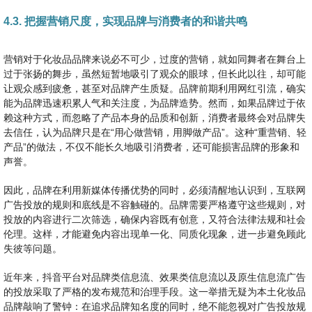
4.3. 把握营销尺度，实现品牌与消费者的和谐共鸣
营销对于化妆品品牌来说必不可少，过度的营销，就如同舞者在舞台上
过于张扬的舞步，虽然短暂地吸引了观众的眼球，但长此以往，却可能
让观众感到疲惫，甚至对品牌产生质疑。品牌前期利用网红引流，确实
能为品牌迅速积累人气和关注度，为品牌造势。然而，如果品牌过于依
赖这种方式，而忽略了产品本身的品质和创新，消费者最终会对品牌失
去信任，认为品牌只是在“用心做营销，用脚做产品”。这种“重营销、轻
产品”的做法，不仅不能长久地吸引消费者，还可能损害品牌的形象和
声誉。
因此，品牌在利用新媒体传播优势的同时，必须清醒地认识到，互联网
广告投放的规则和底线是不容触碰的。品牌需要严格遵守这些规则，对
投放的内容进行二次筛选，确保内容既有创意，又符合法律法规和社会
伦理。这样，才能避免内容出现单一化、同质化现象，进一步避免顾此
失彼等问题。
近年来，抖音平台对品牌类信息流、效果类信息流以及原生信息流广告
的投放采取了严格的发布规范和治理手段。这一举措无疑为本土化妆品
品牌敲响了警钟：在追求品牌知名度的同时，绝不能忽视对广告投放规