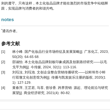
则的遵守。只有这样，本土化妆品品牌才能在激烈的市场竞争中站稳脚
跟，实现品牌与消费者的和谐共鸣。
notes
*
通讯作者。
参考文献
[1]
林小峰. 国产化妆品行业市场特征及发展策略[j]. 广东化工, 2023,
50(20): 64-65 68.
[2]
邵涵怡. 本土化妆品品牌刻板印象成因及创新路径研究——以毛
戈平为例[j]. 今传媒, 2024, 32(1): 113-116.
[3]
刘珏汝, 刘珏池. 文创企业整合营销传播研究——以蚌埠市小蚌
行双墩文化创意馆为例[j]. 传播与凯发娱乐注册的版权, 2020(1
1): 127-129.
[4]
黄春萍, 王芷若, 马苓, 曾珍香. 跨界营销: 源起、理论前沿与研究
展望[j]. 商业经济研究, 2021(4): 80-82.