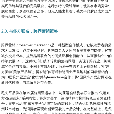
毛戈平美妆深入挖掘东方美学内涵，在传承经典的同时不断进行创新，
实现传统与现代的完美融合，这种独特的营销策略，使其在市场竞争中
脱颖而出，尽管模仿者众多，但无人能出其右，毛戈平品牌已成为国产
美妆品牌的代名词之一。
2.3. 与多方联名，跨界营销策略
跨界营销(crossover marketing)是一种新型合作模式，它以消费者的需
求为出发点，通过不同品牌、机构或名人之间的资源共享与协作，旨在
减少交易成本、提升品牌联合的协同效应和创新能力，从而推动企业的
持续发展 [4] 。这种模式打破了传统的营销界限，实现了跨行业、跨领
域的合作与共赢。不同于常规品牌，毛戈平在跨界上另辟蹊径：将“东
方美学”美妆产品与“拼搏奋进”体育精神这看似天差地别的两者相结合，
为19届杭州亚运会“化妆”并与teamchina合作；将“国风”与“潮流”两者在
新时代碰撞，与草莓音乐节合作。
毛戈平品牌在第19届杭州亚运会中，与亚运会组委会联合推出“气蕴东
方·亚运献礼”系列彩妆，将东方美学、运动精神与杭州特色三者紧密结
合，在突出品牌“东方美学”品牌定位的基础上，结合运动竞技精神与杭
州城市特色，为消费者呈现出崭新面貌的产品设计。在此基础上，毛戈