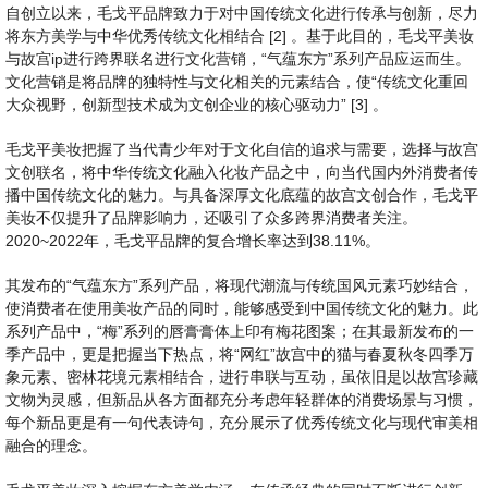
自创立以来，毛戈平品牌致力于对中国传统文化进行传承与创新，尽力
将东方美学与中华优秀传统文化相结合 [2] 。基于此目的，毛戈平美妆
与故宫ip进行跨界联名进行文化营销，“气蕴东方”系列产品应运而生。
文化营销是将品牌的独特性与文化相关的元素结合，使“传统文化重回
大众视野，创新型技术成为文创企业的核心驱动力” [3] 。
毛戈平美妆把握了当代青少年对于文化自信的追求与需要，选择与故宫
文创联名，将中华传统文化融入化妆产品之中，向当代国内外消费者传
播中国传统文化的魅力。与具备深厚文化底蕴的故宫文创合作，毛戈平
美妆不仅提升了品牌影响力，还吸引了众多跨界消费者关注。
2020~2022年，毛戈平品牌的复合增长率达到38.11%。
其发布的“气蕴东方”系列产品，将现代潮流与传统国风元素巧妙结合，
使消费者在使用美妆产品的同时，能够感受到中国传统文化的魅力。此
系列产品中，“梅”系列的唇膏膏体上印有梅花图案；在其最新发布的一
季产品中，更是把握当下热点，将“网红”故宫中的猫与春夏秋冬四季万
象元素、密林花境元素相结合，进行串联与互动，虽依旧是以故宫珍藏
文物为灵感，但新品从各方面都充分考虑年轻群体的消费场景与习惯，
每个新品更是有一句代表诗句，充分展示了优秀传统文化与现代审美相
融合的理念。