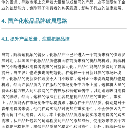
争的困境，导致市场上充斥着大量相似或相同的产品。这不仅限制了企
业的创新能力，也削弱了消费者的购买意愿，影响了行业的健康发展。
4. 国产化妆品品牌破局思路
4.1. 提升产品质量，注重把握品控
当前，随着短视频的普及，化妆品产业已经进入一个前所未有的快速发
展时期，我国国产化妆品品牌也将面临前所未有的挑战与机遇。随着科
技的不断进步和消费者需求的日益多元化，产品性能与品质得到了显著
提升，自主设计也逐步走向规范化。在这样一个日新月异的市场环境
中，化妆品的更新换代速度令人目不暇接，这对企业来说既是挑战也是
机遇。然而许多品牌为了在激烈的市场竞争中力争上游，选择将大量的
资金和精力投入到互联网的广告投放和营销宣传中，以期迅速吸引消费
者的眼球。然而，这样的做法往往容易忽视产品品控的重要性。事实
上，品牌能否在市场竞争中站稳脚跟，核心在于产品品质。特别是对于
青年消费者来说，他们在购买商品时更加注重实用性，不会仅仅因为广
告而盲目冲动消费。因此，本土化妆品品牌必须切实考虑消费者的购买
需求，从产品外包装的耐造程度到产品的添加成分、使用效果等各个方
面都要严格把关，确保产品质量的稳定性和可靠性。此外，随着环保意