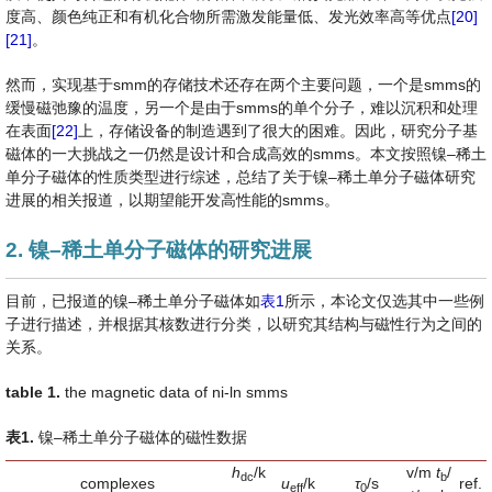
度高、颜色纯正和有机化合物所需激发能量低、发光效率高等优点
[20]
[21]
。
然而，实现基于smm的存储技术还存在两个主要问题，一个是smms的
缓慢磁弛豫的温度，另一个是由于smms的单个分子，难以沉积和处理
在表面
[22]
上，存储设备的制造遇到了很大的困难。因此，研究分子基
磁体的一大挑战之一仍然是设计和合成高效的smms。本文按照镍–稀土
单分子磁体的性质类型进行综述，总结了关于镍–稀土单分子磁体研究
进展的相关报道，以期望能开发高性能的smms。
2. 镍–稀土单分子磁体的研究进展
目前，已报道的镍–稀土单分子磁体如
表1
所示，本论文仅选其中一些例
子进行描述，并根据其核数进行分类，以研究其结构与磁性行为之间的
关系。
table 1
.
the magnetic data of ni-ln smms
表
1
.
镍–稀土单分子磁体的磁性数据
h
/k
v/m
t
/
dc
b
complexes
u
/k
τ
/s
ref.
eff
0