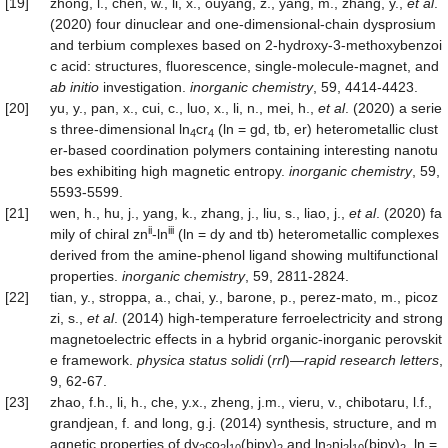
[19]
zhong, l., chen, w., li, x., ouyang, z., yang, m., zhang, y.,
et al
.
(2020) four dinuclear and one-dimensional-chain dysprosium
and terbium complexes based on 2-hydroxy-3-methoxybenzoi
c acid: structures, fluorescence, single-molecule-magnet, and
ab
initio
investigation.
inorganic chemistry
, 59, 4414-4423.
[20]
yu, y., pan, x., cui, c., luo, x., li, n., mei, h.,
et al
. (2020) a serie
s three-dimensional ln
cr
(ln = gd, tb, er) heterometallic clust
4
4
er-based coordination polymers containing interesting nanotu
bes exhibiting high magnetic entropy.
inorganic chemistry
, 59,
5593-5599.
[21]
wen, h., hu, j., yang, k., zhang, j., liu, s., liao, j.,
et al
. (2020) fa
ii
iii
mily of chiral zn
-ln
(ln = dy and tb) heterometallic complexes
derived from the amine-phenol ligand showing multifunctional
properties.
inorganic chemistry
, 59, 2811-2824.
[22]
tian, y., stroppa, a., chai, y., barone, p., perez-mato, m., picoz
zi, s.,
et al
. (2014) high-temperature ferroelectricity and strong
magnetoelectric effects in a hybrid organic-inorganic perovskit
e framework.
physica status s
olidi
(
rrl
)—
rapid
research
letters
,
9, 62-67.
[23]
zhao, f.h., li, h., che, y.x., zheng, j.m., vieru, v., chibotaru, l.f.,
grandjean, f. and long, g.j. (2014) synthesis, structure, and m
agnetic properties of dy
co
l
(bipy)
and ln
ni
l
(bipy)
, ln =
2
2
10
2
2
2
10
2