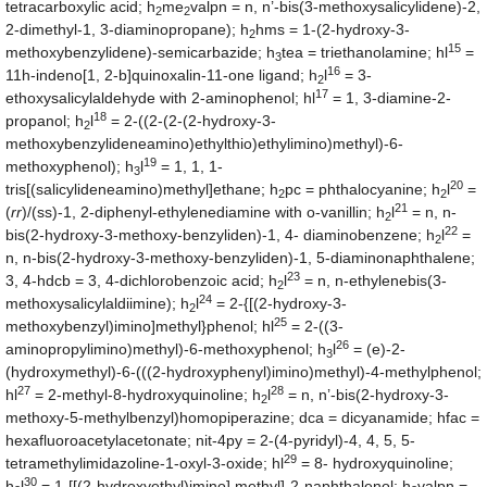
tetracarboxylic acid; h
me
valpn = n, n’-bis(3-methoxysalicylidene)-2,
2
2
2-dimethyl-1, 3-diaminopropane); h
hms = 1-(2-hydroxy-3-
2
15
methoxybenzylidene)-semicarbazide; h
tea = triethanolamine; hl
=
3
16
11h-indeno[1, 2-b]quinoxalin-11-one ligand; h
l
= 3-
2
17
ethoxysalicylaldehyde with 2-aminophenol; hl
= 1, 3-diamine-2-
18
propanol; h
l
= 2-((2-(2-(2-hydroxy-3-
2
methoxybenzylideneamino)ethylthio)ethylimino)methyl)-6-
19
methoxyphenol); h
l
= 1, 1, 1-
3
20
tris[(salicylideneamino)methyl]ethane; h
pc = phthalocyanine; h
l
=
2
2
21
(
rr
)/(ss)-1, 2-diphenyl-ethylenediamine with o-vanillin; h
l
= n, n-
2
22
bis(2-hydroxy-3-methoxy-benzyliden)-1, 4- diaminobenzene; h
l
=
2
n, n-bis(2-hydroxy-3-methoxy-benzyliden)-1, 5-diaminonaphthalene;
23
3, 4-hdcb = 3, 4-dichlorobenzoic acid; h
l
= n, n-ethylenebis(3-
2
24
methoxysalicylaldiimine); h
l
= 2-{[(2-hydroxy-3-
2
25
methoxybenzyl)imino]methyl}phenol; hl
= 2-((3-
26
aminopropylimino)methyl)-6-methoxyphenol; h
l
= (e)-2-
3
(hydroxymethyl)-6-(((2-hydroxyphenyl)imino)methyl)-4-methylphenol;
27
28
hl
= 2-methyl-8-hydroxyquinoline; h
l
= n, n’-bis(2-hydroxy-3-
2
methoxy-5-methylbenzyl)homopiperazine; dca = dicyanamide; hfac =
hexafluoroacetylacetonate; nit-4py = 2-(4-pyridyl)-4, 4, 5, 5-
29
tetramethylimidazoline-1-oxyl-3-oxide; hl
= 8- hydroxyquinoline;
30
h
l
= 1-[[(2-hydroxyethyl)imino] methyl]-2-naphthalenol; h
valpn =