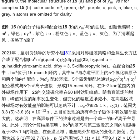
fig
ure
9.
the molecular structure of
15
(a) and plot of
χ
”
vs
t
for
m
ⅱ
ⅲ
complex
15
(b). color code: ni
, green; dy
, purple; o, pink; n, blue; c,
gray. h atoms are omitted for clarity
图
9.
15
(a)的分子结构和配合物
15
(b)的
χ
”与
t
的曲线。图颜色编码：
m
ⅱ
ⅲ
ni
，绿色；dy
，紫色；o，粉红色；n、蓝色；c、灰色。为了清晰起
见，省略了h原子
2021年，童明良领导的研究小组
[31]
采用对称组装策略和金属生长方法
ⅲ
ⅱ
合成了配合物[ho
ni
(quinha)
f
(dfpy)
](
25
, h
quinha =
5
5
2
10
2
quinaldichydroxamic acid, dfpy = 3, 5-difluoropyridine)。在配合物
25
ⅲ
ⅲ
中，ho
位于[15-mcni-5]环内，其中ho
与赤道平面上的5个氢化氧原子
−
2
1
1
1
和两个轴向f
配位，为
d
配位环境。5个四齿醌配体通过
μ
:
η
:
η
:
η
:
η
5h
3
ⅱ
配位模式与5个ni
离子连接，形成[15-mcni-5]环。在0~2 koe范围内的
外磁场作用下，
25
的交流磁化率在50 k时达到峰值。随着直流场的增
加，峰值对应的频率发生变化，但变化的幅度逐渐减小。在高温区域，
外磁场对有效能垒的影响可以忽略不计，
u
为825.1 k，
τ
(1)，范围为
eff
0
−
13
3.3 (5)~3.6 (6) × 10
s，是目前发现的所有单分子磁体中有效能垒最
ⅲ
大的。这表明，在高温条件下的弛豫过程是由一个单一的ho
离子主导
ⅲ
的。此外，理论计算结果表明，ho
的基态与第二激发态之间的能隙接
近于825.1 k的能垒。在低温区域，能垒随外加磁场的变化而振荡，范
−
4
−
4
围为26.6 (1)至32.7 (6) k，
τ
(2)范围为5.7 (1) × 10
至9.4 (2) × 10
0