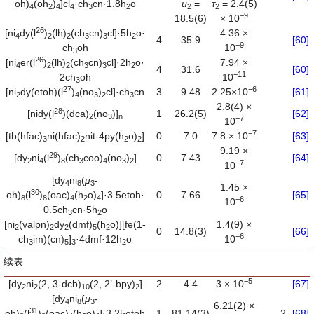
oh)
(oh
)
]cl
·ch
cn·1.8h
o
u
=
τ
= 2.4(5)
4
2
4
4
3
2
2
2
−
9
18.5(6)
× 10
26
[ni
dy(l
)
(lh)
(ch
cn)
cl]·5h
o·
4.36 ×
4
2
2
3
3
2
4
35.9
[60]
−
9
ch
oh
10
3
26
[ni
er(l
)
(lh)
(ch
cn)
cl]·2h
o·
7.94 ×
4
2
2
3
3
2
4
31.6
[60]
−
11
2ch
oh
10
3
27
−
6
[ni
dy(etoh)(l
)
(no
)
cl]·ch
cn
3
9.48
2.25×10
[61]
2
4
3
2
3
2.8(4) ×
28
[nidy(l
)(dca)
(no
)]
1
26.2(5)
[62]
2
3
n
−
7
10
−
7
[tb(hfac)
ni(hfac)
nit-4py(h
o)
]
0
7.0
7.8 × 10
[63]
3
2
2
2
9.19 ×
29
[dy
ni
(l
)
(ch
coo)
(no
)
]
0
7.43
[64]
2
4
8
3
4
3
2
−
7
10
[dy
ni
(
μ
-
4
8
3
1.45 ×
30
oh)
(l
)
(oac)
(h
o)
]·3.5etoh·
0
7.66
[65]
8
8
4
2
4
−
6
10
0.5ch
cn·5h
o
3
2
[ni
(valpn)
dy
(dmf)
(h
o)][fe(1-
1.4(9) ×
2
2
2
5
2
0
14.8(3)
[66]
−
6
ch
im)(cn)
]
·4dmf·12h
o
10
3
5
3
2
续表
−
5
[dy
ni
(2, 3-dcb)
(2, 2’-bpy)
]
2
4.4
3 × 10
[67]
2
2
10
2
[dy
ni
(
μ
-
4
8
3
6.21(2) ×
31
oh)
(l
)
(oac)
(h
o)
]·3.25etoh
1
81.14(3)
2
[68]