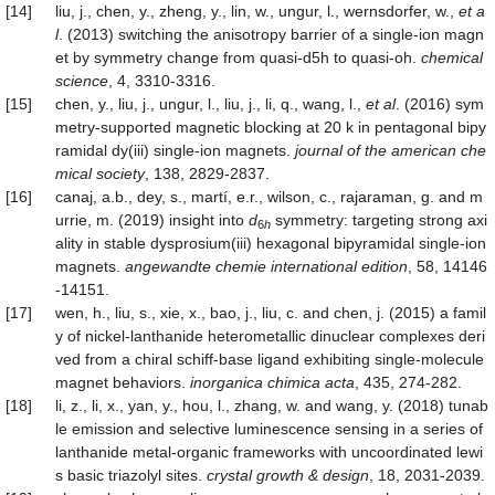
[14]
liu, j., chen, y., zheng, y., lin, w., ungur, l., wernsdorfer, w.,
et a
l
. (2013) switching the anisotropy barrier of a single-ion magn
et by symmetry change from quasi-d5h to quasi-oh.
chemical
science
, 4, 3310-3316.
[15]
chen, y., liu, j., ungur, l., liu, j., li, q., wang, l.,
et al
. (2016) sym
metry-supported magnetic blocking at 20 k in pentagonal bipy
ramidal dy(iii) single-ion magnets.
journal of the american che
mical society
, 138, 2829-2837.
[16]
canaj, a.b., dey, s., martí, e.r., wilson, c., rajaraman, g. and m
urrie, m. (2019) insight into
d
symmetry: targeting strong axi
6
h
ality in stable dysprosium(iii) hexagonal bipyramidal single‐ion
magnets.
angewandte
chemie
international edition
, 58, 14146
-14151.
[17]
wen, h., liu, s., xie, x., bao, j., liu, c. and chen, j. (2015) a famil
y of nickel-lanthanide heterometallic dinuclear complexes deri
ved from a chiral schiff-base ligand exhibiting single-molecule
magnet behaviors.
inorganica
chimica
acta
, 435, 274-282.
[18]
li, z., li, x., yan, y., hou, l., zhang, w. and wang, y. (2018) tunab
le emission and selective luminescence sensing in a series of
lanthanide metal-organic frameworks with uncoordinated lewi
s basic triazolyl sites.
crystal growth & design
, 18, 2031-2039.