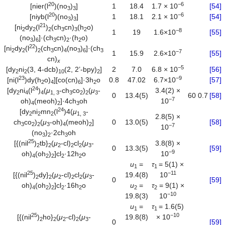
20
−
6
[nier(l
)(no
)
]
1
18.4
1.7 × 10
[54]
3
3
20
−
6
[niyb(l
)(no
)
]
1
18.1
2.1 × 10
[54]
3
3
21
[ni
dy
(l
)
(ch
cn)
(h
o)
2
2
2
3
3
2
−
8
1
19
1.6×10
[55]
(no
)
]·(ch
cn)
·(h
o)
3
6
3
2
2
22
[ni
dy
(l
)
(ch
cn)
(no
)
]·(ch
2
2
2
3
4
3
6
3
−
7
1
15.9
2.6×10
[55]
cn)
x
−
5
[dy
ni
(3, 4-dcb)
(2, 2’-bpy)
]
2
7.0
6.8 × 10
[56]
2
2
10
2
23
−
9
[ni(l
)dy(h
o)
][co(cn)
]·3h
o
0.8
47.02
6.7×10
[57]
2
4
6
2
24
[dy
ni
(l
)
(
μ
-ch
co
)
(
μ
-
3.4(2) ×
2
4
4
1, 3
3
2
2
3
0
13.4(5)
60
0.7
[58]
−
7
oh)
(meoh)
]·4ch
oh
10
4
2
3
24
[dy
ni
mn
(l
)4(
μ
-
2
2
2
1, 3
2.8(5) ×
ch
co
)
(
μ
-oh)
(meoh)
]
0
13.0(5)
[58]
3
2
2
3
4
2
−
7
10
(no
)
·2ch
oh
3
2
3
25
[{(nil
)
tb}
(
μ
-cl)
cl
(
μ
-
3.8(8) ×
2
2
2
2
2
3
0
13.3(5)
[59]
−
9
oh)
(oh
)
]cl
·12h
o
10
4
2
2
2
2
u
=
τ
= 5(1) ×
1
1
25
−
11
[{(nil
)
dy}
(
μ
-cl)
cl
(
μ
-
19.4(8)
10
2
2
2
2
2
3
0
[59]
oh)
(oh
)
]cl
·16h
o
u
=
τ
= 9(1) ×
4
2
2
2
2
2
2
−
10
19.8(3)
10
u
=
τ
= 1.6(5)
1
1
25
−
10
[{(nil
)
ho}
(
μ
-cl)
(
μ
-
19.8(8)
× 10
2
2
2
2
3
0
[59]