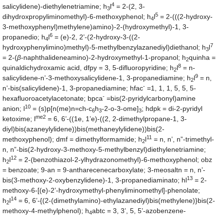
4
salicylidene)-diethylenetriamine; h
l
= 2-(2, 3-
3
5
dihydroxpropyliminomethyl)-6-methoxyphenol; h
l
= 2-(((2-hydroxy-
4
3-methoxyphenyl)methylene)amino)-2-(hydroxymethyl)-1, 3-
6
propanedio; h
l
= (e)-2, 2’-(2-hydroxy-3-((2-
4
7
hydroxyphenylimino)methyl)-5-methylbenzylazanediyl)diethanol; h
l
3
= 2-(
β
-naphthalideneamino)-2-hydroxymethyl-1-propanol; h
quinha =
2
8
quinaldichydroxamic acid, dfpy = 3, 5-difluoropyridine; h
l
= n-
2
9
salicylidene-n’-3-methoxysalicylidene-1, 3-propanediamine; h
l
= n,
2
-
n’-bis(salicylidene)-1, 3-propanediamine; hfac
=1, 1, 1, 5, 5, 5-
-
hexafluoroacetylacetonate; bpca
=bis(2-pyridylcarbonyl)amine
10
anion; l
= (s)p[n(me)n=ch-c
h
-2-o-3-ome]
; hdpk = di-2-pyridyl
6
3
3
me2
ketoxime; l
= 6, 6’-((1e, 1’e)-((2, 2-dimethylpropane-1, 3-
diyl)bis(azaneylylidene))bis(methaneylylidene))bis(2-
11
methoxyphenol); dmf = dimethylformamide; h
l
= n, n’, n”-trimethyl-
2
n, n”-bis(2-hydroxy-3-methoxy-5-methylbenzyl)diethylenetriamine;
12
h
l
= 2-(benzothiazol-2-ylhydrazonomethyl)-6-methoxyphenol; obz
2
= benzoate; 9-an = 9-antharecenecarboxylate; 3-meosaltn = n, n’-
13
bis(3-methoxy-2-oxybenzylidene)-1, 3-propanediaminato; hl
= 2-
methoxy-6-[(e)-2’-hydroxymethyl-phenyliminomethyl]-phenolate;
14
h
l
= 6, 6’-{(2-(dimethylamino)-ethylazanediyl)bis(methylene)}bis(2-
2
methoxy-4-methylphenol); h
abtc = 3, 3’, 5, 5’-azobenzene-
4