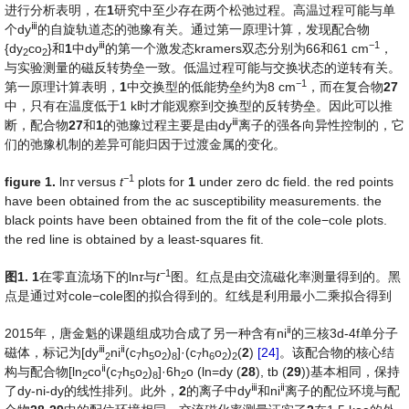
进行分析表明，在
1
研究中至少存在两个松弛过程。高温过程可能与单
ⅲ
个dy
的自旋轨道态的弛豫有关。通过第一原理计算，发现配合物
ⅲ
−
1
{dy
co
}和
1
中dy
的第一个激发态kramers双态分别为66和61 cm
，
2
2
与实验测量的磁反转势垒一致。低温过程可能与交换状态的逆转有关。
−
1
第一原理计算表明，
1
中交换型的低能势垒约为8 cm
，而在复合物
27
中，只有在温度低于1 k时才能观察到交换型的反转势垒。因此可以推
ⅲ
断，配合物
27
和
1
的弛豫过程主要是由dy
离子的强各向异性控制的，它
们的弛豫机制的差异可能归因于过渡金属的变化。
−
1
fig
ure
1
.
ln
τ
versus
t
plots for
1
under zero dc field. the red points
have been obtained from the ac susceptibility measurements. the
black points have been obtained from the fit of the cole−cole plots.
the red line is obtained by a least-squares fit.
−
1
图
1.
1
在零直流场下的ln
τ
与
t
图。红点是由交流磁化率测量得到的。黑
点是通过对cole−cole图的拟合得到的。红线是利用最小二乘拟合得到
ⅱ
2015年，唐金魁的课题组成功合成了另一种含有ni
的三核3d-4f单分子
ⅲ
ⅱ
磁体，标记为[dy
ni
(c
h
o
)
]·(c
h
o
)
(
2
)
[24]
。该配合物的核心结
2
7
5
2
8
7
6
2
2
ⅱ
构与配合物[ln
co
(c
h
o
)
]·6h
o (ln=dy (
28
), tb (
29
))基本相同，保持
2
7
5
2
8
2
ⅲ
ⅱ
了dy-ni-dy的线性排列。此外，
2
的离子中dy
和ni
离子的配位环境与配