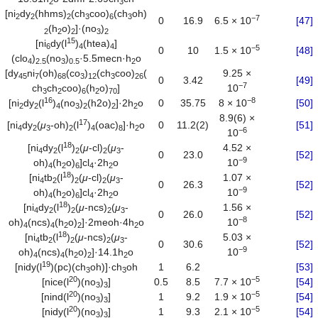
2
3
[ni
dy
(hhms)
(ch
coo)
(ch
oh)
2
2
2
3
6
3
−
7
0
16.9
6.5 × 10
[47]
(h
o)
]·(no
)
2
2
2
3
2
15
[ni
dy(l
)
(htea)
]
6
4
4
−
5
0
10
1.5 × 10
[48]
(clo
)
(no
)
·5.5mecn·h
o
4
2.5
3
0.5
2
[dy
ni
(oh)
(co
)
(ch
coo)
(
9.25 ×
45
7
68
3
12
3
26
0
3.42
[49]
−
7
ch
ch
coo)
(h
o)
]
10
3
2
6
2
70
16
−
8
[ni
dy
(l
)
(no
)
(h2o)
]·2h
o
0
35.75
8 × 10
[50]
2
2
4
3
2
2
2
8.9(6) ×
17
[ni
dy
(
μ
-oh)
(l
)
(oac)
]·h
o
0
11.2(2)
[51]
4
2
3
2
4
8
2
−
6
10
18
[ni
dy
(l
)
(
μ
-cl)
(
μ
-
4.52 ×
4
2
2
2
3
0
23.0
[52]
−
9
oh)
(h
o)
]cl
·2h
o
10
4
2
6
4
2
18
[ni
tb
(l
)
(
μ
-cl)
(
μ
-
1.07 ×
4
2
2
2
3
0
26.3
[52]
−
9
oh)
(h
o)
]cl
·2h
o
10
4
2
6
4
2
18
[ni
dy
(l
)
(
μ
-ncs)
(
μ
-
1.56 ×
4
2
2
2
3
0
26.0
[52]
−
8
oh)
(ncs)
(h
o)
]·2meoh·4h
o
10
4
4
2
2
2
18
[ni
tb
(l
)
(
μ
-ncs)
(
μ
-
5.03 ×
4
2
2
2
3
0
30.6
[52]
−
9
oh)
(ncs)
(h
o)
]·14.1h
o
10
4
4
2
2
2
19
[nidy(l
)(pc)(ch
oh)]·ch
oh
1
6.2
[53]
3
3
20
−
5
[nice(l
)(no
)
]
0.5
8.5
7.7 × 10
[54]
3
3
20
−
5
[nind(l
)(no
)
]
1
9.2
1.9 × 10
[54]
3
3
20
−
5
[nidy(l
)(no
)
]
1
9.3
2.1 × 10
[54]
3
3