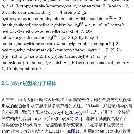
2
2
n, n’-1, 3-propylenebis-3-methoxy-salicylideneamine; 2, 3-hdcb = 2,
31
3-dichlorobenzoic acid; h
l
= 4-bromo-2-[(2-
2
32
hydroxypropylimino)methyl]phenol; dto = dithiooxalate; hl
= [2-
33
(methylsulfanyl)phenyl]salicylaldimine; h
l
= n, n’, n”, n”’-tetra(2-
4
hydroxy-3-methoxy-5-methylbenzyl)-1, 4, 7, 10-
34
tetraazacyclododecane; h
l
= (e)-2-((2-hydroxy-3-
2
methoxybenzylidene)amino)-4-methylphenol; h
hmmp = 2-[(2-
2
me
hydroxyethylimino)methyl]-6-methoxyphenol; h
tttt
= 2, 2’, 2”-
3
(((nitrilotris-(ethane-2, 1-diyl))tris-(azanediyl))tris(methyl-
methylene))tri-phenol; 2, 5-hdcb = 2, 5dichlorobenzoic acid; phen =
1, 10-phenanthroline
2.1. [dy
ni
]型单分子磁体
2
2
近年来，随着人们不断深入研究稀土金属配合物，镧系金属与有机配体
形成的配合物引起了越来越多研究者的关注。2014年，郑智敏领导的研
ⅱ
1
ⅱ
究小组用ni
取代了配合物dy
co
l
)
(bipy)
中的co
，得到了一个接近
2
2(
10
2
1
等结构的配合物，dy
ni
(l
)
(bipy)
(
1
)
[23]
。相较于其他配合物而言，
2
2
10
2
所得配合物
1
结构简单。交流磁化率研究表明，
1
在零场下也表现出
smm行为，有效能势垒为105(1) k (如
图1
)。利用arrhenius定律对数据