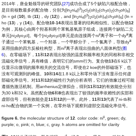
2014年，唐金魁领导的研究团队
[27]
成功合成了5个缺陷六核配合物，
3
是目前核数最多的配合物，分别为[ln
ni
(l
)
cl
(oh)
(ch
o)
(ch
oh)
]
2
4
2
2
2
3
2
3
6
3
(ln = gd (
10
), tb (
11
)，dy (
12
))，and [ln
ni
(l
)
cl
(oh)
(ch
oh)
] (ln =
2
4
2
2
4
3
6
ho (
13
)，y (
14
))。配合物
10
-
14
表现出显著的结构相似性。以配合物
12
为例，其核心由两个羟基和两个苯氧基氧原子组成，连接两个缺陷二元
ⅱ
ⅲ
单元[ni
dyo
cl]。每个[ni
dyo
cl]单元是由连接两个ni
离子和一个dy
离
2
3
2
3
ⅲ
子通过一个苯氧基，一个羟基，一个甲醇分子，一个氯离子，导致dy
ⅱ
采用扭曲的四方反棱柱构型，而ni
离子表现出扭曲的八面体构型(
图
6
)。在零磁场下，
11
和
12
表现出较强的温度和频率相关的同相和非相交
流磁化率信号，具有峰值，表明它们的smm行为。复合物
13
在6 k以下
仅显示出微弱的频率相关的交流信号，即使在2 koe的外部磁场下，也
没有可观测到的峰值。
10
和
14
在1.8 k以上和零外场下没有显示任何虚
部磁化率信号。对
11
和
12
的磁性行为的分析表明，它们的弛豫过程可能
遵循热激活机制。用arrhenius定律拟合，得到
11
和
12
的有效能垒分别
为30 k和32 k。虽然配合物
6
和
8
也表现出了较强的频率依赖性的实部和
虚部信号，但有效能垒是
11
和
12
的一半。此外，
11
和
13
代表了ni-tb和
ni-ho配合物的第一个实例，在零外场下观察到虚部交流磁化率信号。
ⅱ
fig
ure
6
.
the molecular structure of
12
. color code: ni
, green; dy,
purple; o, pink; n, blue; c, gray. h atoms are omitted for clarity
ⅱ