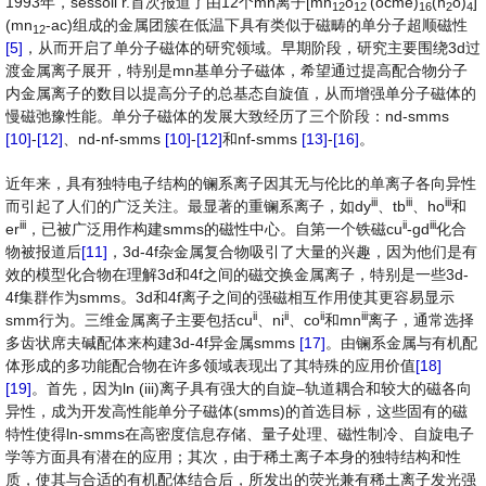
1993年，sessoli r.首次报道了由12个mn离子[mn
o
(ocme)
(h
o)
]
12
12
16
2
4
(mn
-ac)组成的金属团簇在低温下具有类似于磁畴的单分子超顺磁性
12
[5]
，从而开启了单分子磁体的研究领域。早期阶段，研究主要围绕3d过
渡金属离子展开，特别是mn基单分子磁体，希望通过提高配合物分子
内金属离子的数目以提高分子的总基态自旋值，从而增强单分子磁体的
慢磁弛豫性能。单分子磁体的发展大致经历了三个阶段：nd-smms
[10]
-
[12]
、nd-nf-smms
[10]
-
[12]
和nf-smms
[13]
-
[16]
。
近年来，具有独特电子结构的镧系离子因其无与伦比的单离子各向异性
iii
iii
iii
而引起了人们的广泛关注。最显著的重镧系离子，如dy
、tb
、ho
和
iii
ii
iii
er
，已被广泛用作构建smms的磁性中心。自第一个铁磁cu
-gd
化合
物被报道后
[11]
，3d-4f杂金属复合物吸引了大量的兴趣，因为他们是有
效的模型化合物在理解3d和4f之间的磁交换金属离子，特别是一些3d-
4f集群作为smms。3d和4f离子之间的强磁相互作用使其更容易显示
ii
ii
ii
iii
smm行为。三维金属离子主要包括cu
、ni
、co
和mn
离子，通常选择
多齿状席夫碱配体来构建3d-4f异金属smms
[17]
。由镧系金属与有机配
体形成的多功能配合物在许多领域表现出了其特殊的应用价值
[18]
[19]
。首先，因为ln (iii)离子具有强大的自旋–轨道耦合和较大的磁各向
异性，成为开发高性能单分子磁体(smms)的首选目标，这些固有的磁
特性使得ln-smms在高密度信息存储、量子处理、磁性制冷、自旋电子
学等方面具有潜在的应用；其次，由于稀土离子本身的独特结构和性
质，使其与合适的有机配体结合后，所发出的荧光兼有稀土离子发光强