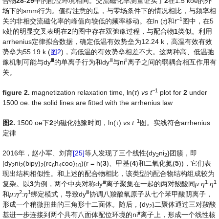
合物
28
-
29
中的配位环境相同。交流磁化率测量证实了
2
在1.5 koe的外
场下的smm行为。值得注意的是，与零场条件下的情况相比，与频率相
−
1
关的非相交流磁化率的峰值向较低的频率移动。在ln (
τ
)和
t
图中，在5
k处的明显交叉表明在
2
的图中存在双弛豫过程，与配合物
1
类似。利用
arrhenius定律拟合数据，确定低温有效势垒为12.24 k，高温有效有效
势垒为55.19 k (
图2
)，高低温的有效势垒相差不大。这两种高、低温弛
ⅲ
ⅲ
ⅱ
豫机制可能与dy
的单离子行为和dy
与ni
离子之间的弱耦合相互作用有
关。
−
1
fig
ure
2
.
magnetization relaxation time, ln(
τ
)
vs
t
plot for
2
under
1500 oe. the solid lines are fitted with the arrhenius law
−
1
图
2.
1500 oe下
2
的磁化弛豫时间，ln(τ)
vs
t
图。实线符合arrhenius
定律
2016年，赵小军、刘育
[25]
等人发现了三个线性{dy
ni
}团簇，即
2
2
[dy
ni
(bipy)
(rc
h
coo)
)(r = h(
3
)、甲基(
4
)和二氧化氮(
5
))，它们表
2
2
2
6
4
10
现出结构相似性。和上述的配合物相比，该类型的配合物结构组成较为
ⅲ
1
1
复杂。以
3
为例，两个中央对称dy
离子聚集在一起的两对羧酸同
μ
:
η
:
η
2
1
ⅲ
和
μ
:
η
:
η
绑定模式，导致dy
协调八羧酸氧原子从七个苯甲酸阴离子，
形成一个稍微扭曲的三角形十二面体。随后，{dy
}二聚体通过三对羧酸
2
ⅱ
基进一步连接到两个具有八面体配位环境的ni
离子上，形成一个线性核