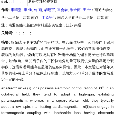
doi:
, ,
html
,
,
科研立项经费支持
作者:
李晴燕
,
李 佳
,
刘 雨
,
胡翔宇
,
崔会会
,
朱金丽
,
王 金
：南通大学化
*
学化工学院，江苏 南通；
丁欣宇
：南通大学化学化工学院，江苏 南
通；南通智能与新能源材料重点实验室，江苏 南通
关键词:
；；；；；
8
摘要:
镍(ii)离子具有3d
的电子构型。在八面体场中，它们倾向于采用
高自旋，表现为顺磁性，而在正方形平面场中，它们通常采用低自旋，
7
11
表现为抗磁性。镍(ii)可以与具有f
-f
电子构型的镧系离子进行铁磁耦
合，如镝(iii)。镍(ii)离子内的二阶轨道角动量可以提供大量的零场分裂
参数，这意味着可能存在显著的磁各向异性。因此，本文通过对近年来
典型的镍–稀土单分子磁体进行综述，以期为3d-4f单分子磁体的发展奠
定一定的基础。
8
abstract:
nickel(ii) ions possess electronic configuration of 3d
. in an
octahedral field, they tend to adopt a high-spin, exhibiting
paramagnetism, whereas in a square-planar field, they typically
adopt a low- spin, manifesting as diamagnetism. ni(ii)can engage in
ferromagnetic coupling with lanthanide ions having electronic