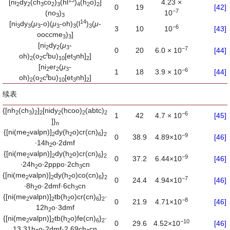
[ni
dy
(ch
co
)
(hl
)
(h
o)
]
4.23 ×
2
2
3
2
3
4
2
2
0
19
[42]
−
7
(no
)
10
3
3
14
[ni
dy
(
μ
-o)(
μ
-oh)
(l
)
(
μ
-
3
3
3
3
3
3
−
6
3
10
10
[43]
ooccme
)
]
3
3
[ni
dy
(
μ
-
2
2
3
−
7
0
20
6.0 × 10
[44]
t
oh)
(o
c
bu)
[et
nh]
]
2
2
10
3
2
[ni
er
(
μ
-
2
2
3
−
6
1
18
3.9 × 10
[44]
t
oh)
(o
c
bu)
[et
nh]
]
2
2
10
3
2
续表
{[nh
(ch
)
]
[nidy
(hcoo)
(abtc)
2
3
2
2
2
2
2
−
6
1
42
4.7 × 10
[45]
]}
n
{[ni(me
valpn)]
dy(h
o)cr(cn)
}
2
2
2
6
2
−
9
0
38.9
4.89×10
[46]
∙14h
o∙2dmf
2
{[ni(me
valpn)]
dy(h
o)cr(cn)
}
2
2
2
6
2
−
9
0
37.2
6.44×10
[46]
∙24h
o∙2pppo·2ch
cn
2
3
{[ni(me
valpn)]
dy(h
o)co(cn)
}
2
2
2
6
2
−
7
0
24.4
4.94×10
[46]
∙8h
o·2dmf·6ch
cn
2
3
{[ni(me
valpn)]
tb(h
o)cr(cn)
}
·
2
2
2
6
2
−
8
0
21.9
4.71×10
[46]
12h
o·3dmf
2
{[ni(me
valpn)]
tb(h
o)fe(cn)
}
·
2
2
2
6
2
−
10
0
29.6
4.52×10
[46]
13.31h
o·2dmf·2.69ch
cn