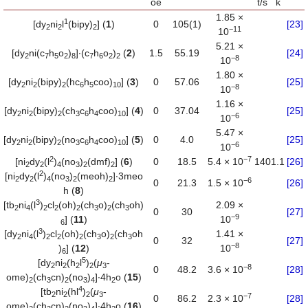
oe
t/s
k
1.85 ×
1
[dy
ni
l
(bipy)
] (
1
)
0
105(1)
[23]
2
2
2
−
11
10
5.21 ×
[dy
ni(c
h
o
)
]∙(c
h
o
)
(
2
)
1.5
55.19
[24]
2
7
5
2
8
7
6
2
2
−
8
10
1.80 ×
[dy
ni
(bipy)
(hc
h
coo)
] (
3
)
0
57.06
[25]
2
2
2
6
5
10
−
8
10
1.16 ×
[dy
ni
(bipy)
(ch
c
h
coo)
] (
4
)
0
37.04
[25]
2
2
2
3
6
4
10
−
6
10
5.47 ×
[dy
ni
(bipy)
(no
c
h
coo)
] (
5
)
0
4.0
[25]
2
2
2
3
6
4
10
−
6
10
2
−
7
[ni
dy
(l
)
(no
)
(dmf)
] (
6
)
0
18.5
5.4 × 10
140
1.1
[26]
2
2
4
3
2
2
2
[ni
dy
(l
)
(no
)
(meoh)
]∙3meo
2
2
4
3
2
2
−
6
0
21.3
1.5 × 10
[26]
h (
8
)
3
[tb
ni
(l
)
cl
(oh)
(ch
o)
(ch
oh)
2.09 ×
2
4
2
2
2
3
2
3
0
30
[27]
−
9
] (
11
)
10
6
3
[dy
ni
(l
)
cl
(oh)
(ch
o)
(ch
oh
1.41 ×
2
4
2
2
2
3
2
3
0
32
[27]
−
8
)
] (
12
)
10
6
5
[dy
ni
(h
l
)
(
μ
-
2
2
2
2
3
−
8
0
48.2
3.6 × 10
[28]
ome)
(ch
cn)
(no
)
]∙4h
o (
15
)
2
3
2
3
4
2
4
[tb
ni
(hl
)
(
μ
-
2
2
2
3
−
7
0
86.2
2.3 × 10
[28]
ome)
(ch
cn)
(no
)
]∙4h
o (
16
)