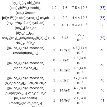
[dy
ni
(
μ
-oh)
(oh)
2
2
3
2
12
−
6
(oac)
(hl
)
(meoh)
]
1.2
7.6
7.5 × 10
[37]
4
2
3
(clo
)·3meoh
4
11
−
6
[ni(
μ
-l
)(
μ
-obz)dy(no
)
]∙ch
oh
1
9.2
4.4 × 10
[38]
3
2
3
11
[ni(
μ
-l
)(
μ
-9-an)dy(9-an)
−
6
1
10.1
3.4 × 10
[38]
(no
)
]∙3ch
cn
3
2
3
[dy
ni
(
μ
-
42
10
3
1.27 ×
oh)
(co
)
(ch
coo)
(h
o)
]∙(
0
3.43
[39]
68
3
12
3
30
2
70
−
6
10
clo
)
·80h
o
4
24
2
[(
μ
-co
)
{ni(3-meosaltn)
4.6(11) ×
4
3
2
1
12.2(7)
[40]
−
7
(meoh)tb(no
)}
]
10
3
2
1.6(3) ×
0
6.6(4)
−
6
[(
μ
-co
)
{ni(3-meosaltn)
10
4
3
2
[40]
(meoh)dy(no
)}
]
1.8(4) ×
3
2
1
18.1(6)
−
7
10
[(
μ
-co
)
{ni(3-meosaltn)
9.7(15) ×
4
3
2
1
6.1(3)
[40]
−
7
(h
o)tb(no
)}
]∙2ch
cn·2h
o
10
2
3
2
3
2
[(
μ
-co
)
{ni(3-meosaltn)
4.2(8) ×
4
3
2
1
14.5(4)
[40]
−
8
(h
o)dy(no
)}
]∙2ch
cn∙2h
o
10
2
3
2
3
2
[ni(3-meosaltn)
2.1(5) ×
1
14.9(6)
[41]
−
7
(meoh)
(ac)tb(hfac)
]
10
x
2
13