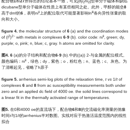
配合物
1
和
27
所得出的结论基本一致，可见[dy
ni
]型单分子磁体和缺陷
2
2
dicubane型单分子磁体在性质上有某些相同之处。此外，甲醇的能垒
8
ⅱ
ⅲ
高于dmf的
6
，表明ni
上的配位取代可能显著影响ln
各向异性张量的取
向和大小。
fig
ure
4
.
the molecular structure of
6
(a) and the coordination modes
2
2
−
ⅱ
of (l
)
with metals in complexes
6
-
9
(b). color code: ni
, green; dy,
purple; o, pink; n, blue; c, gray. h atoms are omitted for clarity.
图
4.
6
(a)的分子结构和配合物
6
-
9
(b).中的((a)) 2-与金属的配位模式。
ⅱ
颜色编码：ni
，绿色；dy，紫色；o，粉红色；n、蓝色；c、灰色。为
了清晰起见，省略了h原子
fig
ure
5
.
arrhenius semi-log plots of the relaxation time,
τ
vs
1/
t
of
complexes
6
and
8
from ac susceptibility measurements both under
zero and an applied dc field of 4000 oe. the solid lines correspond to
a linear fit in the thermally activated range of temperatures.
图
5.
在0和4000 oe的直流场下，配合物
6
和
8
的交流磁化率测量的弛豫
时间
τ
与1/
t
的arrhenius半对数图。实线对应于热激活温度范围内的线性
拟合