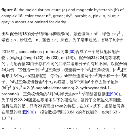
fig
ure
8.
the molecular structure (a) and magnetic hysteresis (b) of
ⅱ
ⅲ
complex
18
. color code: ni
, green; dy
, purple; o, pink; n, blue; c,
gray. h atoms are omitted for clarity
ⅱ
ⅲ
图
8.
配合物
18
的分子结构(a)和磁滞(b)。颜色编码：ni
，绿色；dy
，
紫色；o，粉红色；n、蓝色；c、灰色。为了清晰起见，省略了h原子
2015年，constantinos j. milios和同事
[30]
合成了三个笼状配位配合
物，{ni
ln
} (ln=gd (
22
), dy (
23
), er (
24
))。配合物
22
和
24
是等结构
6
3
的，而配合物
23
由于存在不同的共结晶溶剂分子而有所不同。以配合物
ⅲ
ⅱ
ⅲ
24
为例，它包括一个[er
]三角形，覆盖着一个[ni
]三角棱镜。[er
]三
3
6
3
ⅲ
ⅱ
角形由6个
μ
-oh基团锚定，每个
μ
-oh部分连接两个er
离子和一个ni
离
3
3
ⅱ
子。[ni
]三角棱镜包含6个
μ
-o
烷基，这6个来自6个双去质子配体
6
3
r
7
2
−
7
(hl
)
((h
l
= 2-(
β
-naphthalideneamino)-2-hydroxymethyl-1-
3
1
1
propanol)，三角棱镜角的3对[ni
]单元由
μ
:η
:η
硝酸基桥接(
图9(a)
)。
2
为了研究
22
-
24
团簇在零场条件下的磁性能，进行了交流磁化率测量。
值得注意的是，只有
23
表现出smm的特征，在3.6 k以下，虚部信号存
在明显的峰(
图9(b)
)，拟合数据得到23.84 k的有效能垒，
τ
为3.63 ×
0
−
8
10
s 。