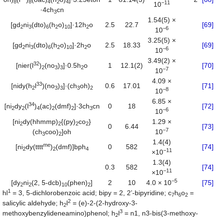
8
8
4
2
4
−
11
10
·4ch
cn
3
1.54(5) ×
[gd
ni
(dto)
(h
o)
]·12h
o
2.5
22.7
[69]
2
3
6
2
10
2
−
6
10
3.25(5) ×
[gd
ni
(dto)
(h
o)
]·2h
o
2.5
18.33
[69]
2
3
6
2
10
2
−
6
10
3.49(2) ×
32
[nier(l
)
(no
)
]·0.5h
o
1
12.1(2)
[70]
2
3
3
2
−
7
10
4.09 ×
33
[nidy(h
l
)(no
)
]·(ch
oh)
0.6
17.01
[71]
2
3
3
3
2
−
8
10
6.85 ×
34
[ni
dy
(l
)
(ac)
(dmf)
]·3ch
cn
0
18
[72]
2
2
4
2
2
3
−
6
10
[ni
dy(hhmmp)
{(py)
co
}
1.29 ×
2
2
2
2
0
6.44
[73]
−
7
(ch
coo)
]oh
10
3
2
1.4(4)
me
[ni
dy(tttt
)
(dmf)]bph
0
582
[74]
2
2
4
−
11
×10
1.3(4)
0.3
582
[74]
−
11
×10
−
5
[dy
ni
(2, 5-dcb)
(phen)
]
2
10
4.0 × 10
[75]
2
2
10
2
1
hl
= 3, 5-dichlorobenzoic acid; bipy = 2, 2’-bipyridine; c
h
o
=
7
6
2
2
salicylic aldehyde; h
l
= (e)-2-(2-hydroxy-3-
2
3
methoxybenzylideneamino)phenol; h
l
= n1, n3-bis(3-methoxy-
2