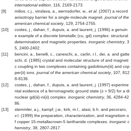
international edition
, 116, 2169-2173.
[9]
milios, c.j., vinslava, a., wernsdorfer, w.,
et al
. (2007) a record
anisotropy barrier for a single-molecule magnet.
journal of the
american chemical society
, 129, 2754-2755.
[10]
costes, j., dahan, f., dupuis, a. and laurent, j. (1996) a genuin
e example of a discrete bimetallic (cu, gd) complex: structural
determination and magnetic properties.
inorganic chemistry
, 3
5, 2400-2402.
[11]
bencini, a., benelli, c., caneschi, a., carlin, r.l., dei, a. and gatte
schi, d. (1985) crystal and molecular structure of and magneti
c coupling in two complexes containing gadolinium(iii) and cop
per(ii) ions.
journal of the american chemical society
, 107, 812
8-8136.
[12]
costes, j., dahan, f., dupuis, a. and laurent, j. (1997) experime
ntal evidence of a ferromagnetic ground state (
s
= 9/2) for a di
nuclear gd(iii)-ni(ii) complex.
inorganic chemistry
, 36, 4284-42
86.
[13]
stemmler, a.j., kampf, j.w., kirk, m.l., atasi, b.h. and pecoraro,
v.l. (1999) the preparation, characterization, and magnetism o
f copper 15-metallacrown-5 lanthanide complexes.
inorganic c
hemistry
, 38, 2807-2817.