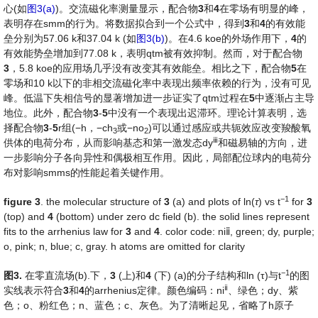
心(如
图3(a)
)。交流磁化率测量显示，配合物
3
和
4
在零场有明显的峰，
表明存在smm的行为。将数据拟合到一个公式中，得到
3
和
4
的有效能
垒分别为57.06 k和37.04 k (如
图3(b)
)。在4.6 koe的外场作用下，
4
的
有效能势垒增加到77.08 k，表明qtm被有效抑制。然而，对于配合物
3
，5.8 koe的应用场几乎没有改变其有效能垒。相比之下，配合物
5
在
零场和10 k以下的非相交流磁化率中表现出频率依赖的行为，没有可见
峰。低温下失相信号的显著增加进一步证实了qtm过程在
5
中逐渐占主导
地位。此外，配合物
3
-
5
中没有一个表现出迟滞环。理论计算表明，选
择配合物
3
-
5
r组(−h，−ch
或−no
)可以通过感应或共轭效应改变羧酸氧
3
2
ⅲ
供体的电荷分布，从而影响基态和第一激发态dy
和磁易轴的方向，进
一步影响分子各向异性和偶极相互作用。因此，局部配位球内的电荷分
布对影响smms的性能起着关键作用。
−
1
fig
ure
3
. the molecular structure of
3
(a) and plots of ln(
τ
) vs t
for
3
(top) and
4
(bottom) under zero dc field (b). the solid lines represent
fits to the arrhenius law for
3
and
4
. color code: niⅱ, green; dy, purple;
o, pink; n, blue; c, gray. h atoms are omitted for clarity
−
1
图
3.
在零直流场(b).下，
3
(上)和
4
(下) (a)的分子结构和ln (τ)与t
的图
ⅱ
实线表示符合
3
和
4
的arrhenius定律。颜色编码：ni
、绿色；dy、紫
色；o、粉红色；n、蓝色；c、灰色。为了清晰起见，省略了h原子