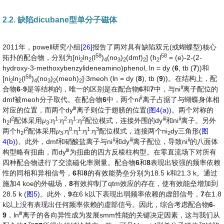
2.2. 缺陷dicubane型单分子磁体
2011年，powell研究小组
[26]
报告了两对具有缺陷双元(或蝴蝶型)核心
58
58
拓扑的配合物，分别为[ni
ln
(l
)
(no
)
(dmf)
] (h
l
= (e)-2-(2-
2
2
4
3
2
2
2
hydroxy-3-methoxybenzylideneamino)phenol, ln = dy (
6
, tb (
7
))和
58
[ni
ln
(l
)
(no
)
(meoh)
]∙3meoh (ln = dy (
8
), tb (
9
))。在结构上，配
2
2
4
3
2
2
ⅱ
合物
6
-
9
是等结构的，唯一的区别是在配合物
6
和
7
中，与ni
离子配位的
ⅱ
dmf被meoh分子取代。在配合物
6
中，两个ni
离子占据了与蝴蝶身体相
ⅲ
对应的位置，而两个dy
离子则位于翅膀的位置(
图4(a)
)。两个对称的
2
1
2
1
2
ⅲ
ⅱ
h
l
配体采用
μ
:η
:η
:η
:η
配位模式，连接外围的dy
和ni
离子。另外
2
3
2
0
1
1
3
两个h
l
配体采用
μ
:η
:η
:η
:η
配位模式，连接两个ni
dy三角形(
图
2
3
2
ⅱ
ⅲ
ⅱ
4(b)
)。此外，dmf和硝酸盐离子与ni
和dy
离子配位，导致ni
的八面体
ⅲ
构型略有扭曲，而dy
为扭曲的四方反棱柱构型。在零直流场下对所有
四种配合物进行了交流磁化率测量。配合物
6
和
8
表现出较强的频率依赖
性的同相和异相信号，
6
和
8
的有效能势垒分别为18.5 k和21.3 k。通过
施加4 koe的外磁场，
8
有效抑制了qtm效应的存在，使有效能垒增加到
28.5 k (
图5
)。此外，
9
在6 k以下表现出弱频率依赖的虚部信号，
7
在1.8
k以上没有表现出任何频率依赖的虚部信号。因此，综合考虑配合物
6
-
ⅲ
9
，ln
离子的各向异性成为发展smm性能的关键决定因素，这与我们从