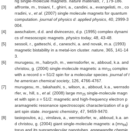
ng single-molecule magnets.
nature materials
, 7, 179-186.
[3]
affronte, m., troiani, f., ghirri, a., candini, a., evangelisti, m., co
rradini, v.,
et al
. (2007) single molecule magnets for quantum
computation.
journal of physics d
:
applied physics
, 40, 2999-3
004.
[4]
awschalom, d.d. and divincenzo, d.p. (1995) complex dynami
cs of mesoscopic magnets.
physics today
, 48, 43-48.
[5]
sessoli, r., gatteschi, d., caneschi, a. and novak, m.a. (1993)
magnetic bistability in a metal-ion cluster.
nature
, 365, 141-14
3.
[6]
murugesu, m., habrych, m., wernsdorfer, w., abboud, k.a. and
christou, g. (2004) single-molecule magnets: a mn
complex
25
with a record
s
= 51/2 spin for a molecular species.
journal of t
he american chemical society
, 126, 4766-4767.
[7]
murugesu, m., takahashi, s., wilson, a., abboud, k.a., wernsdo
rfer, w., hill, s.,
et al
. (2008) large mn
single-molecule magn
25
et with spin
s
= 51/2: magnetic and high-frequency electron p
aramagnetic resonance spectroscopic characterization of a gi
ant spin state.
inorganic chemistry
, 47, 9459-9470.
[8]
tasiopoulos, a.j., vinslava, a., wernsdorfer, w., abboud, k.a. an
d christou, g. (2004) giant single‐molecule magnets: a {mn
}
84
torus and its supramolecular nanotubes.
angewandte
chemie