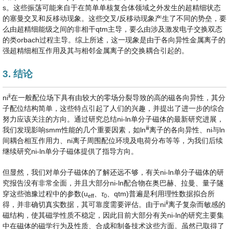
s。这些振荡可能来自于在简单单核复合体领域之外发生的超精细状态
的塞曼交叉和反移动现象。这些交叉/反移动现象产生了不同的势垒，要
么由超精细能级之间的非相干qtm主导，要么由涉及激发电子交换双态
的类orbach过程主导。综上所述，这一现象是由于各向异性金属离子的
强超精细相互作用及其与相邻金属离子的交换耦合引起的。
3. 结论
ⅱ
ni
在一般配位场下具有由较大的零场分裂导致的高的磁各向异性，其分
子配位结构简单，这些特点引起了人们的兴趣，并提出了进一步的综合
努力应该关注的方向。通过研究总结ni-ln单分子磁体的最新研究进展，
ⅲ
我们发现影响smm性能的几个重要因素，如ln
离子的各向异性、ni与ln
间耦合相互作用力、ni离子周围配位环境及电荷分布等等，为我们后续
继续研究ni-ln单分子磁体提供了指导方向。
但显然，我们对单分子磁体的了解还远不够，有关ni-ln单分子磁体的研
究报告没有非常全面，并且大部分ni-ln配合物在奥巴赫、拉曼、量子隧
穿这些弛豫过程中的参数(u
、
τ
、qtm)普遍是利用理性数据拟合所
eff
0
ⅱ
得，并非确切真实数据，其可靠度需要评估。由于ni
离子复杂而敏感的
磁结构，使其磁学性质不稳定，因此目前大部分有关ni-ln的研究主要集
中在磁体的磁学行为及性质、合成和制备技术这些方面。虽然已取得了