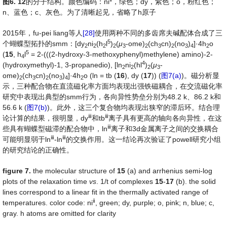
图
6.
12
的分子结构。颜色编码：ni
，绿色；dy，紫色；o，粉红色；
n、蓝色；c、灰色。为了清晰起见，省略了h原子
2015年，fu-pei liang等人
[28]
使用两种不同的多齿席夫碱配体合成了三
5
个蝴蝶型拓扑的smm：[dy
ni
(h
l
)
(
μ
-ome)
(ch
cn)
(no
)
]·4h
o
2
2
2
2
3
2
3
2
3
4
2
5
(
15
, h
l
= 2-(((2-hydroxy-3-methoxyphenyl)methylene) amino)-2-
4
4
(hydroxymethyl)-1, 3-propanedio), [ln
ni
(hl
)
(
μ
-
2
2
2
3
ome)
(ch
cn)
(no
)
]·4h
o (ln = tb (
16
), dy (
17
)) (
图7(a)
)。磁分析显
2
3
2
3
4
2
示，三种配合物在直流磁化率方面均表现出强铁磁耦合，在交流磁化率
研究中表现出典型的smm行为，各向异性势垒分别为48.2 k、86.2 k和
56.6 k (
图7(b)
)。此外，这三个复合物均表现出狭窄的滞后环。结合理
ⅲ
ⅲ
论计算的结果，很明显，dy
和tb
离子具有更高的轴向各向异性，在这
ⅲ
些具有蝴蝶型磁滞的配合物中，ln
离子和3d金属离子之间的交换耦合
ⅲ
ⅲ
可能明显弱于ln
-ln
的交换作用。这一结论再次验证了powell研究小组
的研究结论的正确性。
fig
ure
7.
the molecular structure of
15
(a) and arrhenius semi-log
plots of the relaxation time
vs
. 1/t of complexes
15
-
17
(b). the solid
lines correspond to a linear fit in the thermally activated range of
ⅱ
temperatures. color code: ni
, green; dy, purple; o, pink; n, blue; c,
gray. h atoms are omitted for clarity