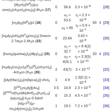
2
3
2
3
4
2
4
[dy
ni
(hl
)
(
μ
-
2
2
2
3
−
8
0
56.6
3.3 × 10
[28]
ome)
(ch
cn)
(no
)
]∙4h
o (
17
)
2
3
2
3
4
2
u
=
τ
= 2.3 ×
1
1
−
8
53.5
10
6
[ni
dy
(hl
)
]cl (
18
)
0
50
3
[29]
2
3
4
τ
= 5.9 ×
2
u
= 85
2
−
7
10
7
[ni
dy
(oh)
(hl
)
(no
)
]∙2mecn∙
3.63 ×
6
3
6
6
3
3
0
23.84
[30]
−
8
2.7et
o∙2.4h
o (
23
)
10
2
2
u
=
τ
= 9.4(2)
1
1
−
4
32.7
× 10
[honi
(quinha)
f
(dfpy)
] (
25
)
0
20
4
[32]
5
5
2
10
u
=
τ
= 3.3(5)
2
2
−
13
825.1
× 10
8
9
[ni
dy
(co
)
cl
(l
)
(l
)
(ch
cn)
]
4
2
3
2
2
2
2
3
2
−
12
2
43(7)
3 × 10
[32]
∙4ch
cn∙2h
o (
26
)
3
2
1.3(0.2) ×
[{dy(hfac)
}
{ni(bpca)
}]∙chcl
1
4.9
[33]
3
2
2
3
−
6
10
10
−
5
[(l
)
ni
dy][clo
]
3.5
10.8
2.3 × 10
[34]
2
2
4
me2
[{l
ni(h
o)tb(dmf)
(h
o)
}
2
2.5
2
1.5
−
7
0
15.3
4.5 × 10
[35]
{w(cn)
}]∙h
o·0.5dmf
8
2
11
[ni(
μ
-l
)(
μ
-
−
7
1
19.1
7.2 × 10
[36]
no
)dy(no
)
]
∙2ch
oh
3
3
2
3
3