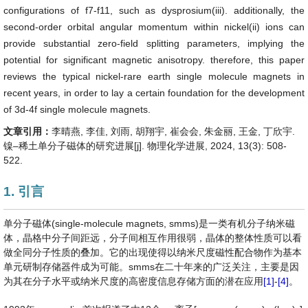
configurations of f7-f11, such as dysprosium(iii). additionally, the
second-order orbital angular momentum within nickel(ii) ions can
provide substantial zero-field splitting parameters, implying the
potential for significant magnetic anisotropy. therefore, this paper
reviews the typical nickel-rare earth single molecule magnets in
recent years, in order to lay a certain foundation for the development
of 3d-4f single molecule magnets.
文章引用：
李晴燕, 李佳, 刘雨, 胡翔宇, 崔会会, 朱金丽, 王金, 丁欣宇.
镍–稀土单分子磁体的研究进展[j]. 物理化学进展, 2024, 13(3): 508-
522.
1. 引言
单分子磁体(single-molecule magnets, smms)是一类有机分子纳米磁
体，晶格中分子间距远，分子间相互作用很弱，晶体的整体性质可以看
做全同分子性质的叠加。它的出现使得以纳米尺度磁性配合物作为基本
单元研制存储器件成为可能。smms在二十年来的广泛关注，主要是因
为其在分子水平或纳米尺度的高密度信息存储方面的潜在应用
[1]
-
[4]
。