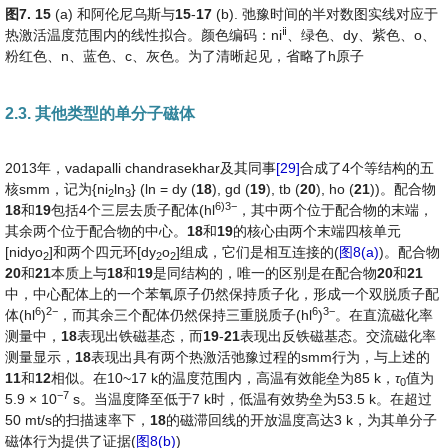
图
7
.
15
(a) 和阿伦尼乌斯与
15
-
17
(b). 弛豫时间的半对数图实线对应于
ⅱ
热激活温度范围内的线性拟合。颜色编码：ni
、绿色、dy、紫色、o、
粉红色、n、蓝色、c、灰色。为了清晰起见，省略了h原子
2.3. 其他类型的单分子磁体
2013年，vadapalli chandrasekhar及其同事
[29]
合成了4个等结构的五
核smm，记为{ni
ln
} (ln = dy (
18
), gd (
19
), tb (
20
), ho (
21
))。配合物
2
3
6
)
3
−
18
和
19
包括4个三层去质子配体(hl
，其中两个位于配合物的末端，
其余两个位于配合物的中心。
18
和
19
的核心由两个末端四核单元
[nidyo
]和两个四元环[dy
o
]组成，它们是相互连接的(
图8(a)
)。配合物
2
2
2
20
和
21
本质上与
18
和
19
是同结构的，唯一的区别是在配合物
20
和
21
中，中心配体上的一个苯氧原子仍然保持质子化，形成一个双脱质子配
6
2
−
6
3
−
体(hl
)
，而其余三个配体仍然保持三重脱质子(hl
)
。在直流磁化率
测量中，
18
表现出铁磁基态，而
19
-
21
表现出反铁磁基态。交流磁化率
测量显示，
18
表现出具有两个热激活弛豫过程的smm行为，与上述的
11
和
12
相似。在10~17 k的温度范围内，高温有效能垒为85 k，
τ
值为
0
−
7
5.9 × 10
s。当温度降至低于7 k时，低温有效势垒为53.5 k。在超过
50 mt/s的扫描速率下，
18
的磁滞回线的开放温度高达3 k，为其单分子
磁体行为提供了证据(
图8(b)
)